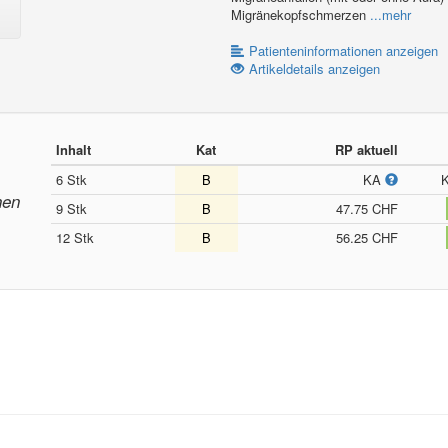
Migränekopfschmerzen
...mehr
Patienteninformationen anzeigen
Artikeldetails anzeigen
Inhalt
Kat
RP aktuell
6 Stk
B
KA
nen
9 Stk
B
47.75 CHF
12 Stk
B
56.25 CHF