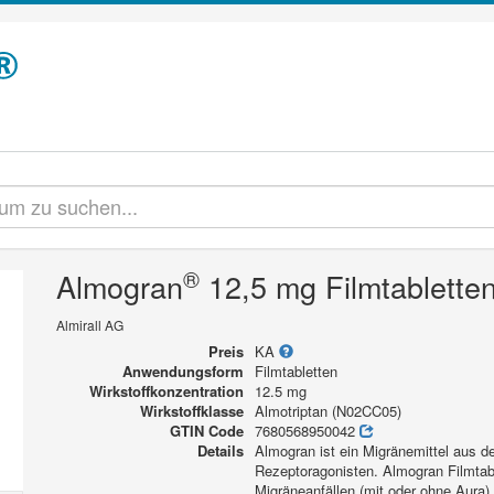
®
Almogran
12,5 mg Filmtablette
Almirall AG
Preis
KA
Anwendungsform
Filmtabletten
Wirkstoffkonzentration
12.5 mg
Wirkstoffklasse
Almotriptan (N02CC05)
GTIN Code
7680568950042
Details
Almogran ist ein Migränemittel aus de
Rezeptoragonisten. Almogran Filmtab
Migräneanfällen (mit oder ohne Aur