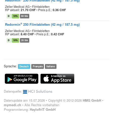
Redormin
250 Filmtabletten (42 mg / 187.5 mg)
Zeller Medical AG • Filmtabletten
RP aktuell:
21.70 CHF
•
Preis p.E.:
0.36 CHF
D
10%
60 Stk
®
Redormin
250 Filmtabletten (42 mg / 187.5 mg)
Zeller Medical AG • Filmtabletten
RP aktuell:
8.40 CHF
•
Preis p.E.:
0.42 CHF
D
10%
20 Stk
Sprache:
Deutsch
Français
Italiano
Datenquelle:
Datenupdate am 15.07.2026 • Copyright © 2012-2026
HMG GmbH
•
mymedi.ch
• Alle Rechte vorbehalten
Programmierung:
Hayloft-IT GmbH