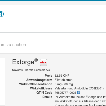
®
Exforge
Novartis Pharma Schweiz AG
Preis
32.55 CHF
Anwendungsform
Filmtabletten
Wirkstoffkonzentration
5 mg / 80 mg
Wirkstoffklasse
Valsartan und Amlodipin (C09DB01)
GTIN Code
7680577710026
Details
Ihr Arzneimittel heisst Exforge und ist
ein Wirkstoff, der zur Klasse der Kal
Klasse der sogenannten Angiotensin-