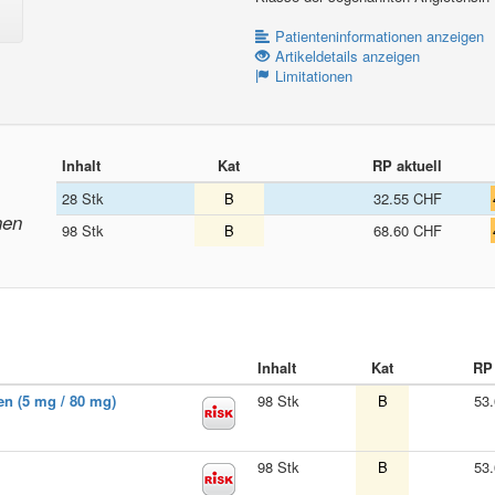
Patienteninformationen anzeigen
Artikeldetails anzeigen
Limitationen
Inhalt
Kat
RP aktuell
28 Stk
B
32.55 CHF
nen
98 Stk
B
68.60 CHF
Inhalt
Kat
RP 
en (5 mg / 80 mg)
98 Stk
B
53
98 Stk
B
53