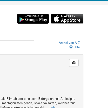
Artikel von A-Z
Hilfe
 als Filmtablette erhältlich. Exforge enthält Amlodipin,
ziumantagonisten gehört, sowie Valsartan, welches zur
II-Rezeptor-Antagonisten gehört.
...mehr