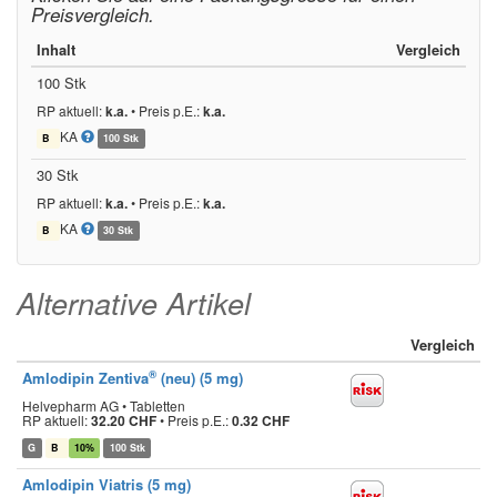
Preisvergleich.
Inhalt
Vergleich
100 Stk
RP aktuell:
k.a.
•
Preis p.E.:
k.a.
KA
B
100 Stk
30 Stk
RP aktuell:
k.a.
•
Preis p.E.:
k.a.
KA
B
30 Stk
Alternative Artikel
Vergleich
®
Amlodipin Zentiva
(neu) (5 mg)
Helvepharm AG • Tabletten
RP aktuell:
32.20 CHF
•
Preis p.E.:
0.32 CHF
G
B
10%
100 Stk
Amlodipin Viatris (5 mg)