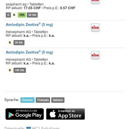
axapharm ag • Tabletten
RP aktuell:
17.05 CHF
•
Preis p.E.:
0.57 CHF
G
B
10%
30 Stk
®
Amlodipin Zentiva
(5 mg)
Helvepharm AG • Tabletten
RP aktuell:
k.a.
•
Preis p.E.:
k.a.
B
30 Stk
®
Amlodipin Zentiva
(5 mg)
Helvepharm AG • Tabletten
RP aktuell:
k.a.
•
Preis p.E.:
k.a.
B
100 Stk
Sprache:
Deutsch
Français
Italiano
Datenquelle: