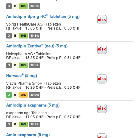
G
B
10%
30 Stk
®
Amlodipin Spirig HC
Tabletten (5 mg)
Spirig HealthCare AG • Tabletten
RP aktuell:
15.05 CHF
•
Preis p.E.:
0.50 CHF
G
B
10%
30 Stk
®
Amlodipin Zentiva
(neu) (5 mg)
Helvepharm AG • Tabletten
RP aktuell:
15.35 CHF
•
Preis p.E.:
0.51 CHF
G
B
10%
30 Stk
®
Norvasc
(5 mg)
Viatris Pharma GmbH • Tabletten
RP aktuell:
16.95 CHF
•
Preis p.E.:
0.56 CHF
O
B
20%
30 Stk
Amlodipin axapharm (5 mg)
axapharm ag • Tabletten
RP aktuell:
17.05 CHF
•
Preis p.E.:
0.57 CHF
G
B
10%
30 Stk
Amlo axapharm (5 mg)