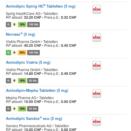
®
Amlodipin Spirig HC
Tabletten (5 mg)
Spirig HealthCare AG • Tabletten
RP aktuell:
32.20 CHF
•
Preis p.E.:
0.32 CHF
G
B
10%
100 Stk
®
Norvasc
(5 mg)
Viatris Pharma GmbH • Tabletten
RP aktuell:
40.25 CHF
•
Preis p.E.:
0.40 CHF
O
B
20%
100 Stk
Amlodipin Viatris (5 mg)
Viatris Pharma GmbH • Tabletten
RP aktuell:
14.80 CHF
•
Preis p.E.:
0.49 CHF
G
B
10%
30 Stk
Amlodipin-Mepha Tabletten (5 mg)
Mepha Pharma AG • Tabletten
RP aktuell:
15.05 CHF
•
Preis p.E.:
0.50 CHF
G
B
10%
30 Stk
®
Amlodipin Sandoz
eco (5 mg)
Sandoz Pharmaceuticals AG • Tabletten
RP aktuell:
15.05 CHF
•
Preis p.E.:
0.50 CHF