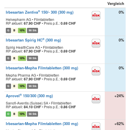
Vergleich
®
Irbesartan Zentiva
150/- 300 (300 mg)
0%
Helvepharm AG • Filmtabletten
RP aktuell:
67.90 CHF
•
Preis p.E.:
0.69 CHF
G
B
10%
98 Stk
®
Irbesartan Spirig HC
(300 mg)
0%
Spirig HealthCare AG • Filmtabletten
RP aktuell:
67.90 CHF
•
Preis p.E.:
0.69 CHF
G
B
10%
98 Stk
Irbesartan-Mepha Filmtabletten (300 mg)
0%
Mepha Pharma AG • Filmtabletten
RP aktuell:
67.90 CHF
•
Preis p.E.:
0.69 CHF
G
B
10%
98 Stk
®
Aprovel
150/300 (300 mg)
+24%
Sanofi-Aventis (Suisse) SA • Filmtabletten
RP aktuell:
84.10 CHF
•
Preis p.E.:
0.86 CHF
O
B
10%
98 Stk
Irbesartan-Mepha Filmtabletten (300 mg)
+62%