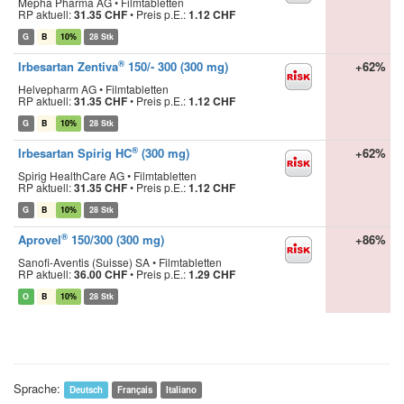
Mepha Pharma AG • Filmtabletten
RP aktuell:
31.35 CHF
•
Preis p.E.:
1.12 CHF
G
B
10%
28 Stk
®
Irbesartan Zentiva
150/- 300 (300 mg)
+62%
Helvepharm AG • Filmtabletten
RP aktuell:
31.35 CHF
•
Preis p.E.:
1.12 CHF
G
B
10%
28 Stk
®
Irbesartan Spirig HC
(300 mg)
+62%
Spirig HealthCare AG • Filmtabletten
RP aktuell:
31.35 CHF
•
Preis p.E.:
1.12 CHF
G
B
10%
28 Stk
®
Aprovel
150/300 (300 mg)
+86%
Sanofi-Aventis (Suisse) SA • Filmtabletten
RP aktuell:
36.00 CHF
•
Preis p.E.:
1.29 CHF
O
B
10%
28 Stk
Sprache:
Deutsch
Français
Italiano