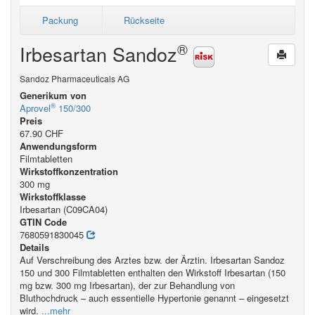
Packung
Rückseite
®
Irbesartan Sandoz
Sandoz Pharmaceuticals AG
Generikum von
®
Aprovel
150/300
Preis
67.90 CHF
Anwendungsform
Filmtabletten
Wirkstoffkonzentration
300 mg
Wirkstoffklasse
Irbesartan (C09CA04)
GTIN Code
7680591830045
Details
Auf Verschreibung des Arztes bzw. der Ärztin. Irbesartan Sandoz
150 und 300 Filmtabletten enthalten den Wirkstoff Irbesartan (150
mg bzw. 300 mg Irbesartan), der zur Behandlung von
Bluthochdruck – auch essentielle Hypertonie genannt – eingesetzt
wird.
...mehr