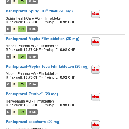
G
B
10%
30 Stk
®
Pantoprazol Spirig HC
20/40 (20 mg)
Spirig HealthCare AG • Filmtabletten
RP aktuell:
13.75 CHF
•
Preis p.E.:
0.92 CHF
G
B
10%
15 Stk
Pantoprazol-Mepha Filmtabletten (20 mg)
Mepha Pharma AG • Filmtabletten
RP aktuell:
13.75 CHF
•
Preis p.E.:
0.92 CHF
G
B
10%
15 Stk
Pantoprazol-Mepha Teva Filmtabletten (20 mg)
Mepha Pharma AG • Filmtabletten
RP aktuell:
13.75 CHF
•
Preis p.E.:
0.92 CHF
G
B
10%
15 Stk
®
Pantoprazol Zentiva
(20 mg)
Helvepharm AG • Filmtabletten
RP aktuell:
13.95 CHF
•
Preis p.E.:
0.93 CHF
G
B
10%
15 Stk
Pantoprazol axapharm (20 mg)
axapharm ag • Filmtabletten