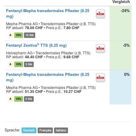
Vergleich
Fentanyl-Mepha transdermales Pflaster (8.25
-24%
mg)
Mepha Pharma AG • Transdermales Pflaster (z.B. TTS)
RP aktuell:
78.00 CHF
•
Preis p.E.:
7.80 CHF
A
10%
10 Stk
®
Fentanyl Zentiva
TTS (8.25 mg)
-5%
Helvepharm AG • Transdermales Pflaster (z.B. TTS)
RP aktuell:
48.40 CHF
•
Preis p.E.:
9.68 CHF
A
10%
5 Stk
Fentanyl-Mepha transdermales Pflaster (8.25
0%
mg)
Mepha Pharma AG • Transdermales Pflaster (z.B. TTS)
RP aktuell:
51.35 CHF
•
Preis p.E.:
10.27 CHF
A
10%
5 Stk
Sprache:
Deutsch
Français
Italiano