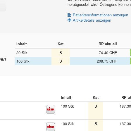
herabgesetzt wird. Östrogene könne
Patienteninformationen anzeigen
Artikeldetails anzeigen
Inhalt
Kat
RP aktuell
30 Stk
B
74.40 CHF
nen
100 Stk
B
208.75 CHF
Inhalt
Kat
RP ak
100 Stk
B
187.3
100 Stk
B
187.3