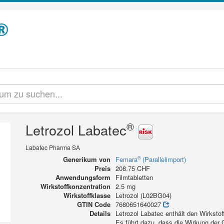
®
Letrozol Labatec
Labatec Pharma SA
®
Generikum von
Femara
(Parallelimport)
Preis
208.75 CHF
Anwendungsform
Filmtabletten
Wirkstoffkonzentration
2.5 mg
Wirkstoffklasse
Letrozol (L02BG04)
GTIN Code
7680651640027
Details
Letrozol Labatec enthält den Wirksto
Es führt dazu, dass die Wirkung der