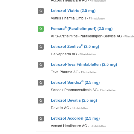
• Filmtabletten
Letrozol Viatris (2.5 mg)
G
Viatris Pharma GmbH
• Filmtabletten
®
Femara
(Parallelimport) (2.5 mg)
O
APS-Arzneimittel-Parallelimport-Service AG
• Filmtab
®
Letrozol Zentiva
(2.5 mg)
G
Helvepharm AG
• Filmtabletten
Letrozol-Teva Filmtabletten (2.5 mg)
G
Teva Pharma AG
• Filmtabletten
®
Letrozol Sandoz
(2.5 mg)
G
Sandoz Pharmaceuticals AG
• Filmtabletten
Letrozol Devatis (2.5 mg)
G
Devatis AG
• Filmtabletten
Letrozol Accord® (2.5 mg)
G
Accord Healthcare AG
• Filmtabletten