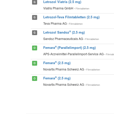
Letrozol Viatris (2.5 mg)
G
Viatris Pharma GmbH
• Filmtabletten
Letrozol-Teva Filmtabletten (2.5 mg)
G
Teva Pharma AG
• Filmtabletten
®
Letrozol Sandoz
(2.5 mg)
G
Sandoz Pharmaceuticals AG
• Filmtabletten
®
Femara
(Parallelimport) (2.5 mg)
O
APS-Arzneimittel-Parallelimport-Service AG
• Filmtab
®
Femara
(2.5 mg)
O
Novartis Pharma Schweiz AG
• Filmtabletten
®
Femara
(2.5 mg)
O
Novartis Pharma Schweiz AG
• Filmtabletten