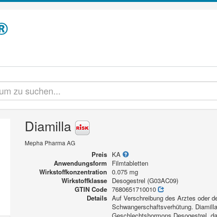
Diamilla
Mepha Pharma AG
Preis
KA
Anwendungsform
Filmtabletten
Wirkstoffkonzentration
0.075 mg
Wirkstoffklasse
Desogestrel (G03AC09)
GTIN Code
7680651710010
Details
Auf Verschreibung des Arztes oder der
Schwangerschaftsverhütung. Diamilla 
Geschlechtshormons Desogestrel, da