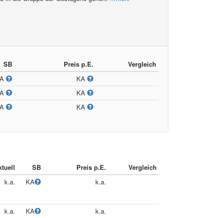
SB
Preis p.E.
Vergleich
KA
KA
KA
KA
KA
KA
tuell
SB
Preis p.E.
Vergleich
k.a.
KA
k.a.
k.a.
KA
k.a.