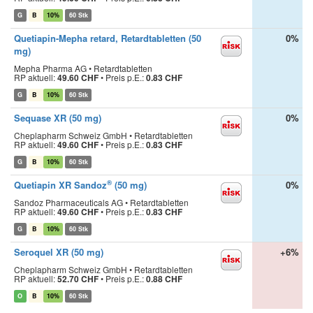
G
B
10%
60 Stk
Quetiapin-Mepha retard, Retardtabletten (50
0%
mg)
Mepha Pharma AG • Retardtabletten
RP aktuell:
49.60 CHF
•
Preis p.E.:
0.83 CHF
G
B
10%
60 Stk
Sequase XR (50 mg)
0%
Cheplapharm Schweiz GmbH • Retardtabletten
RP aktuell:
49.60 CHF
•
Preis p.E.:
0.83 CHF
G
B
10%
60 Stk
®
Quetiapin XR Sandoz
(50 mg)
0%
Sandoz Pharmaceuticals AG • Retardtabletten
RP aktuell:
49.60 CHF
•
Preis p.E.:
0.83 CHF
G
B
10%
60 Stk
Seroquel XR (50 mg)
+6%
Cheplapharm Schweiz GmbH • Retardtabletten
RP aktuell:
52.70 CHF
•
Preis p.E.:
0.88 CHF
O
B
10%
60 Stk