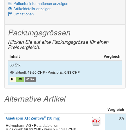
Patienteninformationen anzeigen
Artikeldetails anzeigen
Limitationen
Packungsgrössen
Klicken Sie auf eine Packungsgrösse für einen
Preisvergleich.
Inhalt
Vergleich
60 Stk
RP aktuell:
49.60 CHF
•
Preis p.E.:
0.83 CHF
B
10%
60 Stk
Alternative Artikel
Vergleich
®
Quetiapin XR Zentiva
(50 mg)
0%
Helvepharm AG • Retardtabletten
RP aktuell:
49.60 CHF
•
Preis p.E.:
0.83 CHF