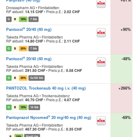
Drossapharm AG • Filmtabletten
RP aktuell:
14.15 CHF
•
Preis p.E.:
2.02 CHF
G
B
10%
7 Stk
®
Pantozol
20/40 (40 mg)
+90%
Takeda Pharma AG • Filmtabletten
RP aktuell:
14.80 CHF
•
Preis p.E.:
2.11 CHF
O
B
20%
7 Stk
®
Pantozol
20/40 (40 mg)
-48%
Takeda Pharma AG • Filmtabletten
RP aktuell:
291.50 CHF
•
Preis p.E.:
0.58 CHF
O
B
20%
5x100 Stk
PANTOZOL Trockensub 40 mg i.v. (40 mg)
+266%
Takeda Pharma AG • Trockensubstanz
RP aktuell:
40.70 CHF
•
Preis p.E.:
4.07 CHF
O
B
10%
10 Stk
®
Pantoprazol Nycomed
20 mg/40 mg (40 mg)
-69%
Takeda Pharma AG • Filmtabletten
RP aktuell:
467.30 CHF
•
Preis p.E.:
0.35 CHF
B
10%
30x45 Stk