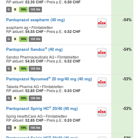
RP aktuell:
52.35 CHF
•
Preis p.E.:
0.50 CHF
G
B
10%
105 Stk
Pantoprazol axapharm (40 mg)
-54%
axapharm ag • Filmtabletten
RP aktuell:
54.55 CHF
•
Preis p.E.:
0.52 CHF
G
B
10%
105 Stk
®
Pantoprazol Sandoz
(40 mg)
-54%
Sandoz Pharmaceuticals AG • Filmtabletten
RP aktuell:
54.55 CHF
•
Preis p.E.:
0.52 CHF
G
B
10%
105 Stk
®
Pantoprazol Nycomed
20 mg/40 mg (40 mg)
-53%
Takeda Pharma AG • Filmtabletten
RP aktuell:
52.85 CHF
•
Preis p.E.:
0.53 CHF
G
B
10%
100 Stk
®
Pantoprazol Spirig HC
20/40 (40 mg)
-53%
Spirig HealthCare AG • Filmtabletten
RP aktuell:
52.85 CHF
•
Preis p.E.:
0.53 CHF
G
B
10%
100 Stk
®
Pantoprazol Spirig HC
20/40 (40 mg)
-53%