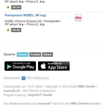
RP aktuell:
k.a.
•
Preis p.E.:
k.a.
B
100 Stk
Pantoprazol NOBEL (40 mg)
NOBEL Pharma Schweiz AG • Filmtabletten
RP aktuell:
k.a.
•
Preis p.E.:
k.a.
B
160 Stk
Sprache:
Deutsch
Français
Italiano
Datenquelle:
Datenupdate am 15.07.2026 • Copyright © 2012-2026
HMG GmbH
•
mymedi.ch
• Alle Rechte vorbehalten
Programmierung:
Hayloft-IT GmbH
®
Die Medikamentensuche
mymedi
wird von der
HMG GmbH
betrieben.