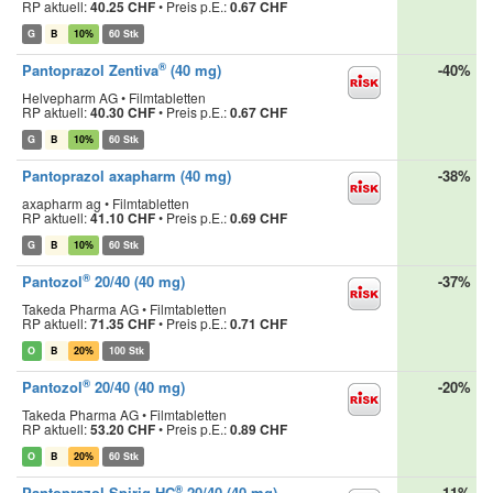
RP aktuell:
40.25 CHF
•
Preis p.E.:
0.67 CHF
G
B
10%
60 Stk
®
Pantoprazol Zentiva
(40 mg)
-40%
Helvepharm AG • Filmtabletten
RP aktuell:
40.30 CHF
•
Preis p.E.:
0.67 CHF
G
B
10%
60 Stk
Pantoprazol axapharm (40 mg)
-38%
axapharm ag • Filmtabletten
RP aktuell:
41.10 CHF
•
Preis p.E.:
0.69 CHF
G
B
10%
60 Stk
®
Pantozol
20/40 (40 mg)
-37%
Takeda Pharma AG • Filmtabletten
RP aktuell:
71.35 CHF
•
Preis p.E.:
0.71 CHF
O
B
20%
100 Stk
®
Pantozol
20/40 (40 mg)
-20%
Takeda Pharma AG • Filmtabletten
RP aktuell:
53.20 CHF
•
Preis p.E.:
0.89 CHF
O
B
20%
60 Stk
®
Pantoprazol Spirig HC
20/40 (40 mg)
-11%