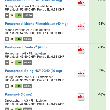
Spirig HealthCare AG • Filmtabletten
RP aktuell:
52.85 CHF
•
Preis p.E.:
0.53 CHF
G
B
10%
100 Stk
Pantoprazol-Mepha Filmtabletten (40 mg)
-53%
Mepha Pharma AG • Filmtabletten
RP aktuell:
52.15 CHF
•
Preis p.E.:
0.53 CHF
G
B
10%
98 Stk
®
Pantoprazol Zentiva
(40 mg)
-51%
Helvepharm AG • Filmtabletten
RP aktuell:
49.40 CHF
•
Preis p.E.:
0.55 CHF
G
B
10%
90 Stk
®
Pantoprazol Spirig HC
20/40 (40 mg)
-47%
Spirig HealthCare AG • Filmtabletten
RP aktuell:
35.25 CHF
•
Preis p.E.:
0.59 CHF
G
B
10%
60 Stk
Panprax® (40 mg)
-46%
Drossapharm AG • Filmtabletten
RP aktuell:
36.05 CHF
•
Preis p.E.:
0.60 CHF
G
B
10%
60 Stk