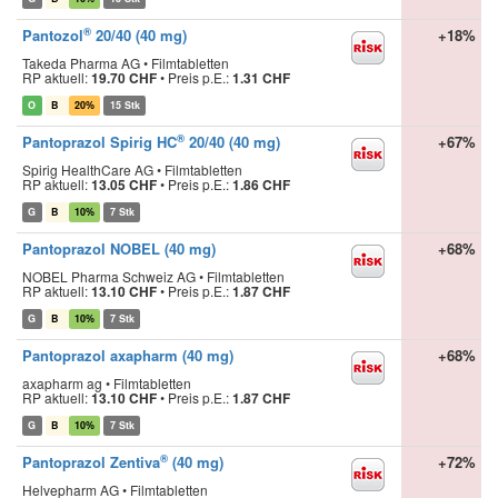
®
Pantozol
20/40 (40 mg)
+18%
Takeda Pharma AG • Filmtabletten
RP aktuell:
19.70 CHF
•
Preis p.E.:
1.31 CHF
O
B
20%
15 Stk
®
Pantoprazol Spirig HC
20/40 (40 mg)
+67%
Spirig HealthCare AG • Filmtabletten
RP aktuell:
13.05 CHF
•
Preis p.E.:
1.86 CHF
G
B
10%
7 Stk
Pantoprazol NOBEL (40 mg)
+68%
NOBEL Pharma Schweiz AG • Filmtabletten
RP aktuell:
13.10 CHF
•
Preis p.E.:
1.87 CHF
G
B
10%
7 Stk
Pantoprazol axapharm (40 mg)
+68%
axapharm ag • Filmtabletten
RP aktuell:
13.10 CHF
•
Preis p.E.:
1.87 CHF
G
B
10%
7 Stk
®
Pantoprazol Zentiva
(40 mg)
+72%
Helvepharm AG • Filmtabletten