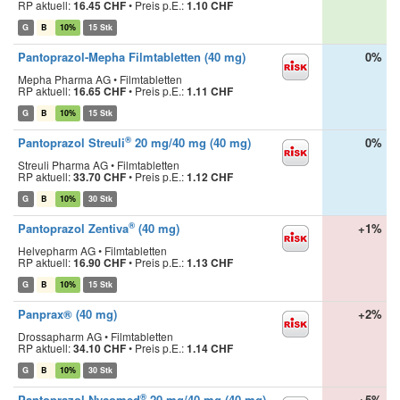
RP aktuell:
16.45 CHF
•
Preis p.E.:
1.10 CHF
G
B
10%
15 Stk
Pantoprazol-Mepha Filmtabletten (40 mg)
0%
Mepha Pharma AG • Filmtabletten
RP aktuell:
16.65 CHF
•
Preis p.E.:
1.11 CHF
G
B
10%
15 Stk
®
Pantoprazol Streuli
20 mg/40 mg (40 mg)
0%
Streuli Pharma AG • Filmtabletten
RP aktuell:
33.70 CHF
•
Preis p.E.:
1.12 CHF
G
B
10%
30 Stk
®
Pantoprazol Zentiva
(40 mg)
+1%
Helvepharm AG • Filmtabletten
RP aktuell:
16.90 CHF
•
Preis p.E.:
1.13 CHF
G
B
10%
15 Stk
Panprax® (40 mg)
+2%
Drossapharm AG • Filmtabletten
RP aktuell:
34.10 CHF
•
Preis p.E.:
1.14 CHF
G
B
10%
30 Stk
®
Pantoprazol Nycomed
20 mg/40 mg (40 mg)
+5%