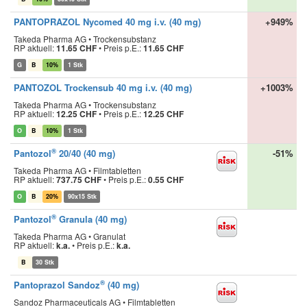
PANTOPRAZOL Nycomed 40 mg i.v. (40 mg)
+949%
Takeda Pharma AG • Trockensubstanz
RP aktuell:
11.65 CHF
•
Preis p.E.:
11.65 CHF
G
B
10%
1 Stk
PANTOZOL Trockensub 40 mg i.v. (40 mg)
+1003%
Takeda Pharma AG • Trockensubstanz
RP aktuell:
12.25 CHF
•
Preis p.E.:
12.25 CHF
O
B
10%
1 Stk
®
Pantozol
20/40 (40 mg)
-51%
Takeda Pharma AG • Filmtabletten
RP aktuell:
737.75 CHF
•
Preis p.E.:
0.55 CHF
O
B
20%
90x15 Stk
®
Pantozol
Granula (40 mg)
Takeda Pharma AG • Granulat
RP aktuell:
k.a.
•
Preis p.E.:
k.a.
B
30 Stk
®
Pantoprazol Sandoz
(40 mg)
Sandoz Pharmaceuticals AG • Filmtabletten