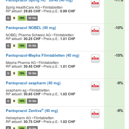
Spirig HealthCare AG • Filmtabletten
RP aktuell:
29.85 CHF
•
Preis p.E.:
0.99 CHF
G
B
10%
30 Stk
Pantoprazol NOBEL (40 mg)
-10%
NOBEL Pharma Schweiz AG • Filmtabletten
RP aktuell:
30.25 CHF
•
Preis p.E.:
1.01 CHF
G
B
10%
30 Stk
Pantoprazol-Mepha Filmtabletten (40 mg)
-10%
Mepha Pharma AG • Filmtabletten
RP aktuell:
30.45 CHF
•
Preis p.E.:
1.01 CHF
G
B
10%
30 Stk
Pantoprazol axapharm (40 mg)
-9%
axapharm ag • Filmtabletten
RP aktuell:
30.65 CHF
•
Preis p.E.:
1.02 CHF
G
B
10%
30 Stk
®
Pantoprazol Zentiva
(40 mg)
-9%
Helvepharm AG • Filmtabletten
RP aktuell:
30.75 CHF
•
Preis p.E.:
1.02 CHF
G
B
10%
30 Stk