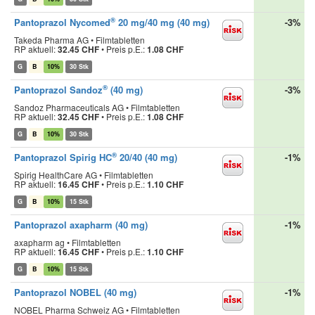
®
Pantoprazol Nycomed
20 mg/40 mg (40 mg)
-3%
Takeda Pharma AG • Filmtabletten
RP aktuell:
32.45 CHF
•
Preis p.E.:
1.08 CHF
G
B
10%
30 Stk
®
Pantoprazol Sandoz
(40 mg)
-3%
Sandoz Pharmaceuticals AG • Filmtabletten
RP aktuell:
32.45 CHF
•
Preis p.E.:
1.08 CHF
G
B
10%
30 Stk
®
Pantoprazol Spirig HC
20/40 (40 mg)
-1%
Spirig HealthCare AG • Filmtabletten
RP aktuell:
16.45 CHF
•
Preis p.E.:
1.10 CHF
G
B
10%
15 Stk
Pantoprazol axapharm (40 mg)
-1%
axapharm ag • Filmtabletten
RP aktuell:
16.45 CHF
•
Preis p.E.:
1.10 CHF
G
B
10%
15 Stk
Pantoprazol NOBEL (40 mg)
-1%
NOBEL Pharma Schweiz AG • Filmtabletten