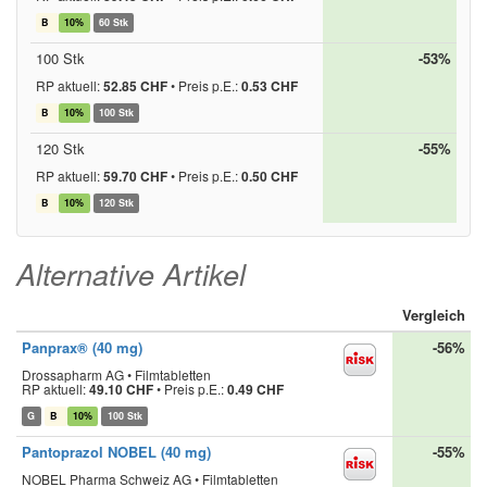
B
10%
60 Stk
100 Stk
-53%
RP aktuell:
52.85 CHF
•
Preis p.E.:
0.53 CHF
B
10%
100 Stk
120 Stk
-55%
RP aktuell:
59.70 CHF
•
Preis p.E.:
0.50 CHF
B
10%
120 Stk
Alternative Artikel
Vergleich
Panprax® (40 mg)
-56%
Drossapharm AG • Filmtabletten
RP aktuell:
49.10 CHF
•
Preis p.E.:
0.49 CHF
G
B
10%
100 Stk
Pantoprazol NOBEL (40 mg)
-55%
NOBEL Pharma Schweiz AG • Filmtabletten