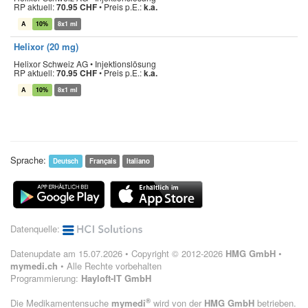
RP aktuell:
70.95 CHF
•
Preis p.E.:
k.a.
A
10%
8x1 ml
Helixor (20 mg)
Helixor Schweiz AG • Injektionslösung
RP aktuell:
70.95 CHF
•
Preis p.E.:
k.a.
A
10%
8x1 ml
Sprache:
Deutsch
Français
Italiano
Datenquelle:
Datenupdate am 15.07.2026 • Copyright © 2012-2026
HMG GmbH
•
mymedi.ch
• Alle Rechte vorbehalten
Programmierung:
Hayloft-IT GmbH
®
Die Medikamentensuche
mymedi
wird von der
HMG GmbH
betrieben.