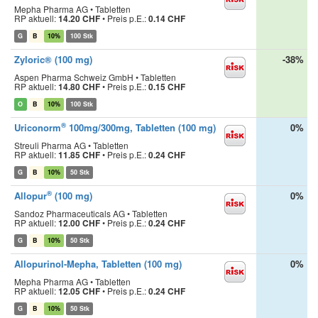
Mepha Pharma AG • Tabletten
RP aktuell:
14.20 CHF
•
Preis p.E.:
0.14 CHF
G
B
10%
100 Stk
Zyloric® (100 mg)
-38%
Aspen Pharma Schweiz GmbH • Tabletten
RP aktuell:
14.80 CHF
•
Preis p.E.:
0.15 CHF
O
B
10%
100 Stk
®
Uriconorm
100mg/300mg, Tabletten (100 mg)
0%
Streuli Pharma AG • Tabletten
RP aktuell:
11.85 CHF
•
Preis p.E.:
0.24 CHF
G
B
10%
50 Stk
®
Allopur
(100 mg)
0%
Sandoz Pharmaceuticals AG • Tabletten
RP aktuell:
12.00 CHF
•
Preis p.E.:
0.24 CHF
G
B
10%
50 Stk
Allopurinol-Mepha, Tabletten (100 mg)
0%
Mepha Pharma AG • Tabletten
RP aktuell:
12.05 CHF
•
Preis p.E.:
0.24 CHF
G
B
10%
50 Stk