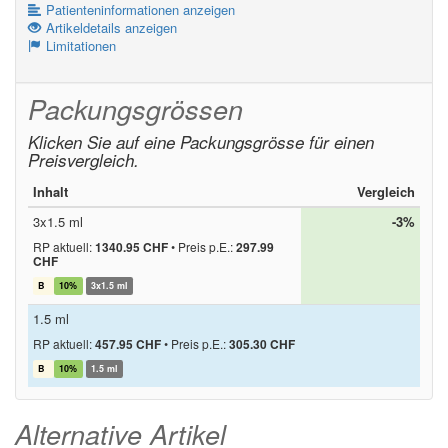
Patienteninformationen anzeigen
Artikeldetails anzeigen
Limitationen
Packungsgrössen
Klicken Sie auf eine Packungsgrösse für einen
Preisvergleich.
Inhalt
Vergleich
3x1.5 ml
-3%
RP aktuell:
1340.95 CHF
•
Preis p.E.:
297.99
CHF
B
10%
3x1.5 ml
1.5 ml
RP aktuell:
457.95 CHF
•
Preis p.E.:
305.30 CHF
B
10%
1.5 ml
Alternative Artikel