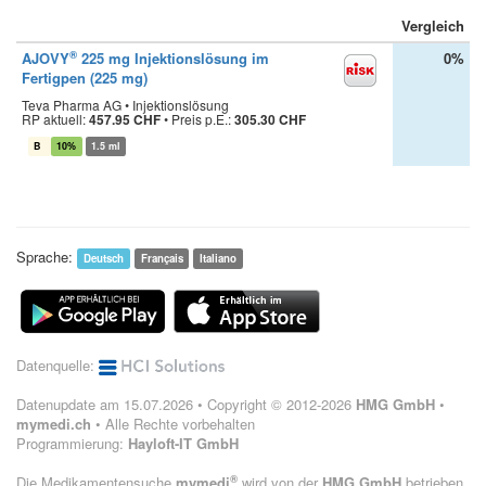
Vergleich
®
AJOVY
225 mg Injektionslösung im
0%
Fertigpen (225 mg)
Teva Pharma AG • Injektionslösung
RP aktuell:
457.95 CHF
•
Preis p.E.:
305.30 CHF
B
10%
1.5 ml
Sprache:
Deutsch
Français
Italiano
Datenquelle:
Datenupdate am 15.07.2026 • Copyright © 2012-2026
HMG GmbH
•
mymedi.ch
• Alle Rechte vorbehalten
Programmierung:
Hayloft-IT GmbH
®
Die Medikamentensuche
mymedi
wird von der
HMG GmbH
betrieben.