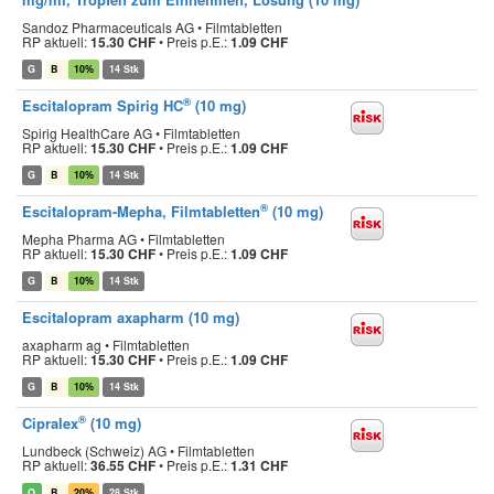
Sandoz Pharmaceuticals AG • Filmtabletten
RP aktuell:
15.30 CHF
•
Preis p.E.:
1.09 CHF
G
B
10%
14 Stk
®
Escitalopram Spirig HC
(10 mg)
Spirig HealthCare AG • Filmtabletten
RP aktuell:
15.30 CHF
•
Preis p.E.:
1.09 CHF
G
B
10%
14 Stk
®
Escitalopram-Mepha, Filmtabletten
(10 mg)
Mepha Pharma AG • Filmtabletten
RP aktuell:
15.30 CHF
•
Preis p.E.:
1.09 CHF
G
B
10%
14 Stk
Escitalopram axapharm (10 mg)
axapharm ag • Filmtabletten
RP aktuell:
15.30 CHF
•
Preis p.E.:
1.09 CHF
G
B
10%
14 Stk
®
Cipralex
(10 mg)
Lundbeck (Schweiz) AG • Filmtabletten
RP aktuell:
36.55 CHF
•
Preis p.E.:
1.31 CHF
O
B
20%
28 Stk