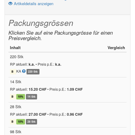
Artikeldetails anzeigen
Packungsgrössen
Klicken Sie auf eine Packungsgrösse für einen
Preisvergleich.
Inhalt
Vergleich
220 Stk
RP aktuell:
k.a.
•
Preis p.E.:
k.a.
KA
B
220 Stk
14 Stk
RP aktuell:
15.20 CHF
•
Preis p.E.:
1.09 CHF
B
10%
14 Stk
28 Stk
RP aktuell:
27.00 CHF
•
Preis p.E.:
0.96 CHF
B
10%
28 Stk
98 Stk