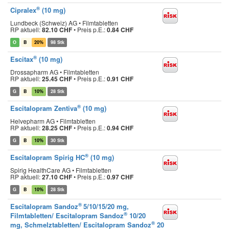
®
Cipralex
(10 mg)
Lundbeck (Schweiz) AG • Filmtabletten
RP aktuell:
82.10 CHF
•
Preis p.E.:
0.84 CHF
O
B
20%
98 Stk
®
Escitax
(10 mg)
Drossapharm AG • Filmtabletten
RP aktuell:
25.45 CHF
•
Preis p.E.:
0.91 CHF
G
B
10%
28 Stk
®
Escitalopram Zentiva
(10 mg)
Helvepharm AG • Filmtabletten
RP aktuell:
28.25 CHF
•
Preis p.E.:
0.94 CHF
G
B
10%
30 Stk
®
Escitalopram Spirig HC
(10 mg)
Spirig HealthCare AG • Filmtabletten
RP aktuell:
27.10 CHF
•
Preis p.E.:
0.97 CHF
G
B
10%
28 Stk
®
Escitalopram Sandoz
5/10/15/20 mg,
®
Filmtabletten/ Escitalopram Sandoz
10/20
®
mg, Schmelztabletten/ Escitalopram Sandoz
20