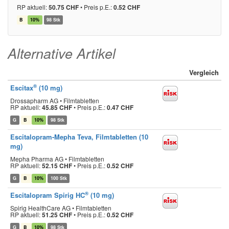
RP aktuell:
50.75 CHF
•
Preis p.E.:
0.52 CHF
B
10%
98 Stk
Alternative Artikel
Vergleich
®
Escitax
(10 mg)
Drossapharm AG • Filmtabletten
RP aktuell:
45.85 CHF
•
Preis p.E.:
0.47 CHF
G
B
10%
98 Stk
Escitalopram-Mepha Teva, Filmtabletten (10
mg)
Mepha Pharma AG • Filmtabletten
RP aktuell:
52.15 CHF
•
Preis p.E.:
0.52 CHF
G
B
10%
100 Stk
®
Escitalopram Spirig HC
(10 mg)
Spirig HealthCare AG • Filmtabletten
RP aktuell:
51.25 CHF
•
Preis p.E.:
0.52 CHF
G
B
10%
98 Stk