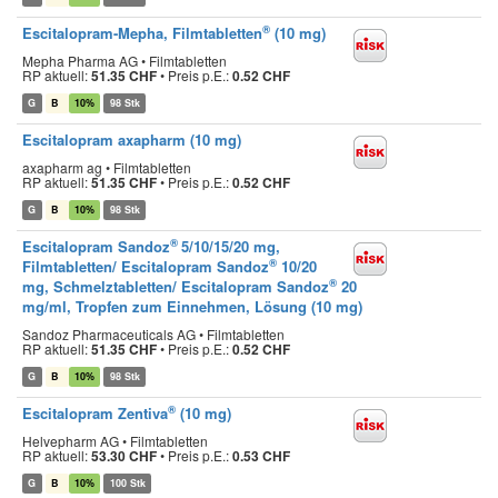
®
Escitalopram-Mepha, Filmtabletten
(10 mg)
Mepha Pharma AG • Filmtabletten
RP aktuell:
51.35 CHF
•
Preis p.E.:
0.52 CHF
G
B
10%
98 Stk
Escitalopram axapharm (10 mg)
axapharm ag • Filmtabletten
RP aktuell:
51.35 CHF
•
Preis p.E.:
0.52 CHF
G
B
10%
98 Stk
®
Escitalopram Sandoz
5/10/15/20 mg,
®
Filmtabletten/ Escitalopram Sandoz
10/20
®
mg, Schmelztabletten/ Escitalopram Sandoz
20
mg/ml, Tropfen zum Einnehmen, Lösung (10 mg)
Sandoz Pharmaceuticals AG • Filmtabletten
RP aktuell:
51.35 CHF
•
Preis p.E.:
0.52 CHF
G
B
10%
98 Stk
®
Escitalopram Zentiva
(10 mg)
Helvepharm AG • Filmtabletten
RP aktuell:
53.30 CHF
•
Preis p.E.:
0.53 CHF
G
B
10%
100 Stk