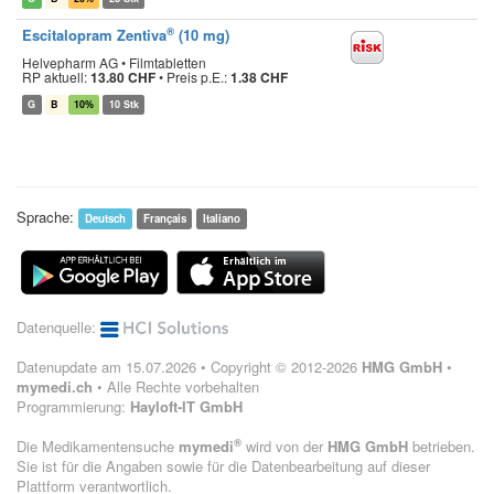
®
Escitalopram Zentiva
(10 mg)
Helvepharm AG • Filmtabletten
RP aktuell:
13.80 CHF
•
Preis p.E.:
1.38 CHF
G
B
10%
10 Stk
Sprache:
Deutsch
Français
Italiano
Datenquelle:
Datenupdate am 15.07.2026 • Copyright © 2012-2026
HMG GmbH
•
mymedi.ch
• Alle Rechte vorbehalten
Programmierung:
Hayloft-IT GmbH
®
Die Medikamentensuche
mymedi
wird von der
HMG GmbH
betrieben.
Sie ist für die Angaben sowie für die Datenbearbeitung auf dieser
Plattform verantwortlich.