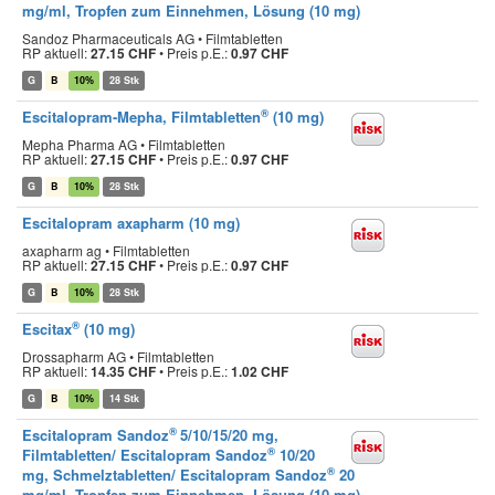
mg/ml, Tropfen zum Einnehmen, Lösung (10 mg)
Sandoz Pharmaceuticals AG • Filmtabletten
RP aktuell:
27.15 CHF
•
Preis p.E.:
0.97 CHF
G
B
10%
28 Stk
®
Escitalopram-Mepha, Filmtabletten
(10 mg)
Mepha Pharma AG • Filmtabletten
RP aktuell:
27.15 CHF
•
Preis p.E.:
0.97 CHF
G
B
10%
28 Stk
Escitalopram axapharm (10 mg)
axapharm ag • Filmtabletten
RP aktuell:
27.15 CHF
•
Preis p.E.:
0.97 CHF
G
B
10%
28 Stk
®
Escitax
(10 mg)
Drossapharm AG • Filmtabletten
RP aktuell:
14.35 CHF
•
Preis p.E.:
1.02 CHF
G
B
10%
14 Stk
®
Escitalopram Sandoz
5/10/15/20 mg,
®
Filmtabletten/ Escitalopram Sandoz
10/20
®
mg, Schmelztabletten/ Escitalopram Sandoz
20
mg/ml, Tropfen zum Einnehmen, Lösung (10 mg)