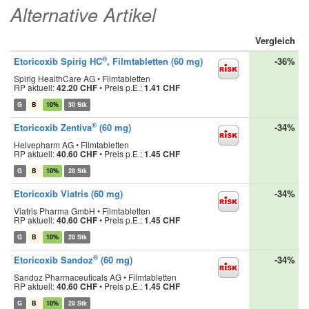
Alternative Artikel
Vergleich
®
Etoricoxib Spirig HC
, Filmtabletten (60 mg)
-36%
Spirig HealthCare AG • Filmtabletten
RP aktuell:
42.20 CHF
•
Preis p.E.:
1.41 CHF
G
B
10%
30 Stk
®
Etoricoxib Zentiva
(60 mg)
-34%
Helvepharm AG • Filmtabletten
RP aktuell:
40.60 CHF
•
Preis p.E.:
1.45 CHF
G
B
10%
28 Stk
Etoricoxib Viatris (60 mg)
-34%
Viatris Pharma GmbH • Filmtabletten
RP aktuell:
40.60 CHF
•
Preis p.E.:
1.45 CHF
G
B
10%
28 Stk
®
Etoricoxib Sandoz
(60 mg)
-34%
Sandoz Pharmaceuticals AG • Filmtabletten
RP aktuell:
40.60 CHF
•
Preis p.E.:
1.45 CHF
G
B
10%
28 Stk