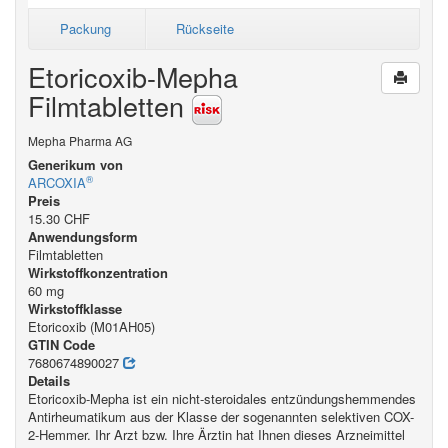
Packung
Rückseite
Etoricoxib-Mepha
Filmtabletten
Mepha Pharma AG
Generikum von
®
ARCOXIA
Preis
15.30 CHF
Anwendungsform
Filmtabletten
Wirkstoffkonzentration
60 mg
Wirkstoffklasse
Etoricoxib (M01AH05)
GTIN Code
7680674890027
Details
Etoricoxib-Mepha ist ein nicht-steroidales entzündungshemmendes
Antirheumatikum aus der Klasse der sogenannten selektiven COX-
2-Hemmer. Ihr Arzt bzw. Ihre Ärztin hat Ihnen dieses Arzneimittel