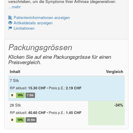
verschrieben, um die Symptome Ihrer Arthrose (degenerativen
...mehr
Patienteninformationen anzeigen
Artikeldetails anzeigen
Limitationen
Packungsgrössen
Klicken Sie auf eine Packungsgrösse für einen
Preisvergleich.
Inhalt
Vergleich
7 Stk
RP aktuell:
15.30 CHF
•
Preis p.E.:
2.19 CHF
B
10%
7 Stk
28 Stk
-34%
RP aktuell:
40.60 CHF
•
Preis p.E.:
1.45 CHF
B
10%
28 Stk