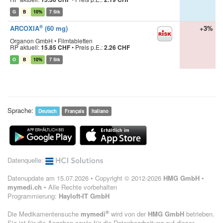
G
B
10%
7 Stk
®
ARCOXIA
(60 mg)
+3%
Organon GmbH • Filmtabletten
RP aktuell:
15.85 CHF
•
Preis p.E.:
2.26 CHF
O
B
10%
7 Stk
Sprache:
Deutsch
Français
Italiano
Datenquelle:
Datenupdate am 15.07.2026 • Copyright © 2012-2026
HMG GmbH
•
mymedi.ch
• Alle Rechte vorbehalten
Programmierung:
Hayloft-IT GmbH
®
Die Medikamentensuche
mymedi
wird von der
HMG GmbH
betrieben.
Sie ist für die Angaben sowie für die Datenbearbeitung auf dieser