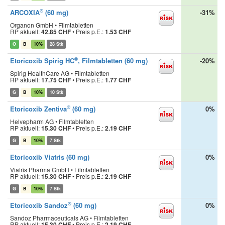
®
ARCOXIA
(60 mg)
-31%
Organon GmbH • Filmtabletten
RP aktuell:
42.85 CHF
•
Preis p.E.:
1.53 CHF
O
B
10%
28 Stk
®
Etoricoxib Spirig HC
, Filmtabletten (60 mg)
-20%
Spirig HealthCare AG • Filmtabletten
RP aktuell:
17.75 CHF
•
Preis p.E.:
1.77 CHF
G
B
10%
10 Stk
®
Etoricoxib Zentiva
(60 mg)
0%
Helvepharm AG • Filmtabletten
RP aktuell:
15.30 CHF
•
Preis p.E.:
2.19 CHF
G
B
10%
7 Stk
Etoricoxib Viatris (60 mg)
0%
Viatris Pharma GmbH • Filmtabletten
RP aktuell:
15.30 CHF
•
Preis p.E.:
2.19 CHF
G
B
10%
7 Stk
®
Etoricoxib Sandoz
(60 mg)
0%
Sandoz Pharmaceuticals AG • Filmtabletten
RP aktuell:
15.30 CHF
•
Preis p.E.:
2.19 CHF