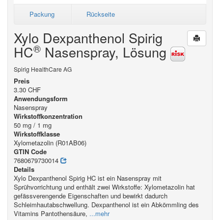
Packung
Rückseite
Xylo Dexpanthenol Spirig
®
HC
Nasenspray, Lösung
Spirig HealthCare AG
Preis
3.30 CHF
Anwendungsform
Nasenspray
Wirkstoffkonzentration
50 mg / 1 mg
Wirkstoffklasse
Xylometazolin (R01AB06)
GTIN Code
7680679730014
Details
Xylo Dexpanthenol Spirig HC ist ein Nasenspray mit
Sprühvorrichtung und enthält zwei Wirkstoffe: Xylometazolin hat
gefässverengende Eigenschaften und bewirkt dadurch
Schleimhautabschwellung. Dexpanthenol ist ein Abkömmling des
Vitamins Pantothensäure,
...mehr