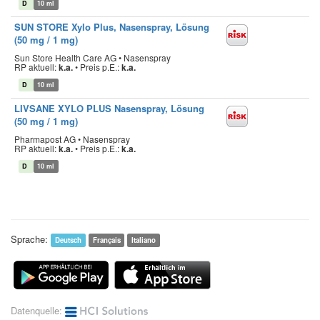
D
10 ml
SUN STORE Xylo Plus, Nasenspray, Lösung
(50 mg / 1 mg)
Sun Store Health Care AG • Nasenspray
RP aktuell:
k.a.
•
Preis p.E.:
k.a.
D
10 ml
LIVSANE XYLO PLUS Nasenspray, Lösung
(50 mg / 1 mg)
Pharmapost AG • Nasenspray
RP aktuell:
k.a.
•
Preis p.E.:
k.a.
D
10 ml
Sprache:
Deutsch
Français
Italiano
Datenquelle: