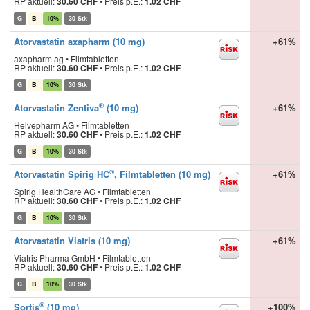
RP aktuell:
30.60 CHF
•
Preis p.E.:
1.02 CHF
G
B
10%
30 Stk
Atorvastatin axapharm (10 mg)
+61%
axapharm ag • Filmtabletten
RP aktuell:
30.60 CHF
•
Preis p.E.:
1.02 CHF
G
B
10%
30 Stk
®
Atorvastatin Zentiva
(10 mg)
+61%
Helvepharm AG • Filmtabletten
RP aktuell:
30.60 CHF
•
Preis p.E.:
1.02 CHF
G
B
10%
30 Stk
®
Atorvastatin Spirig HC
, Filmtabletten (10 mg)
+61%
Spirig HealthCare AG • Filmtabletten
RP aktuell:
30.60 CHF
•
Preis p.E.:
1.02 CHF
G
B
10%
30 Stk
Atorvastatin Viatris (10 mg)
+61%
Viatris Pharma GmbH • Filmtabletten
RP aktuell:
30.60 CHF
•
Preis p.E.:
1.02 CHF
G
B
10%
30 Stk
®
Sortis
(10 mg)
+100%