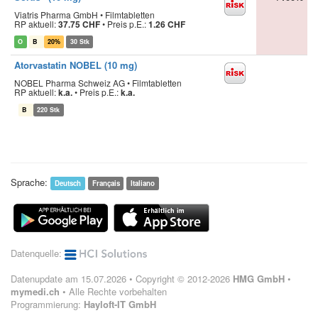
Viatris Pharma GmbH • Filmtabletten
RP aktuell:
37.75 CHF
•
Preis p.E.:
1.26 CHF
O
B
20%
30 Stk
Atorvastatin NOBEL (10 mg)
NOBEL Pharma Schweiz AG • Filmtabletten
RP aktuell:
k.a.
•
Preis p.E.:
k.a.
B
220 Stk
Sprache:
Deutsch
Français
Italiano
Datenquelle:
Datenupdate am 15.07.2026 • Copyright © 2012-2026
HMG GmbH
•
mymedi.ch
• Alle Rechte vorbehalten
Programmierung:
Hayloft-IT GmbH