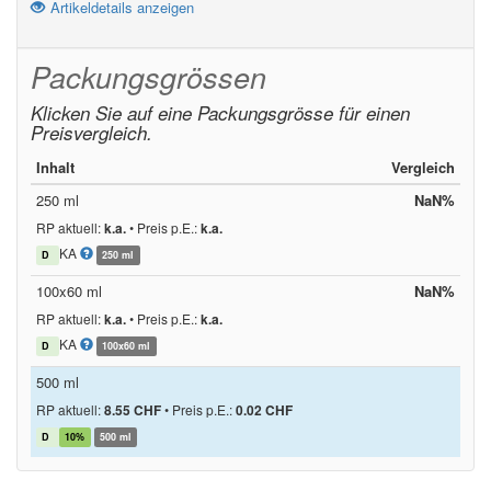
Artikeldetails anzeigen
Packungsgrössen
Klicken Sie auf eine Packungsgrösse für einen
Preisvergleich.
Inhalt
Vergleich
250 ml
NaN%
RP aktuell:
k.a.
•
Preis p.E.:
k.a.
KA
D
250 ml
100x60 ml
NaN%
RP aktuell:
k.a.
•
Preis p.E.:
k.a.
KA
D
100x60 ml
500 ml
RP aktuell:
8.55 CHF
•
Preis p.E.:
0.02 CHF
D
10%
500 ml