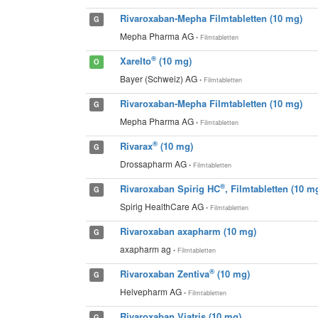
Rivaroxaban-Mepha Filmtabletten (10 mg)
G
Mepha Pharma AG
• Filmtabletten
®
Xarelto
(10 mg)
O
Bayer (Schweiz) AG
• Filmtabletten
Rivaroxaban-Mepha Filmtabletten (10 mg)
G
Mepha Pharma AG
• Filmtabletten
®
Rivarax
(10 mg)
G
Drossapharm AG
• Filmtabletten
®
Rivaroxaban Spirig HC
, Filmtabletten (10 m
G
Spirig HealthCare AG
• Filmtabletten
Rivaroxaban axapharm (10 mg)
G
axapharm ag
• Filmtabletten
®
Rivaroxaban Zentiva
(10 mg)
G
Helvepharm AG
• Filmtabletten
Rivaroxaban Viatris (10 mg)
G