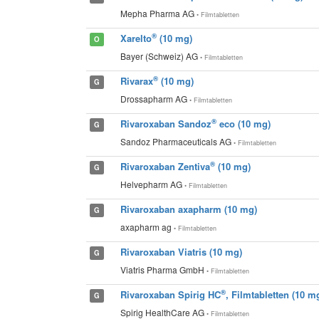
Mepha Pharma AG
• Filmtabletten
®
Xarelto
(10 mg)
O
Bayer (Schweiz) AG
• Filmtabletten
®
Rivarax
(10 mg)
G
Drossapharm AG
• Filmtabletten
®
Rivaroxaban Sandoz
eco (10 mg)
G
Sandoz Pharmaceuticals AG
• Filmtabletten
®
Rivaroxaban Zentiva
(10 mg)
G
Helvepharm AG
• Filmtabletten
Rivaroxaban axapharm (10 mg)
G
axapharm ag
• Filmtabletten
Rivaroxaban Viatris (10 mg)
G
Viatris Pharma GmbH
• Filmtabletten
®
Rivaroxaban Spirig HC
, Filmtabletten (10 m
G
Spirig HealthCare AG
• Filmtabletten