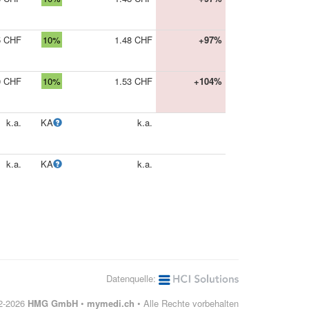
5 CHF
10%
1.48 CHF
+97%
0 CHF
10%
1.53 CHF
+104%
k.a.
KA
k.a.
k.a.
KA
k.a.
Datenquelle:
12-2026
HMG GmbH
•
mymedi.ch
• Alle Rechte vorbehalten