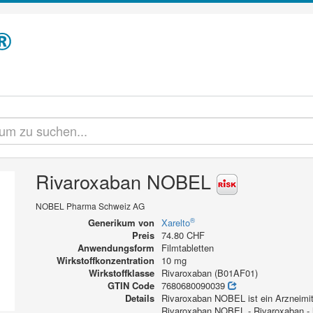
Rivaroxaban NOBEL
NOBEL Pharma Schweiz AG
®
Generikum von
Xarelto
Preis
74.80 CHF
Anwendungsform
Filmtabletten
Wirkstoffkonzentration
10 mg
Wirkstoffklasse
Rivaroxaban (B01AF01)
GTIN Code
7680680090039
Details
Rivaroxaban NOBEL ist ein Arzneimitt
Rivaroxaban NOBEL - Rivaroxaban - h