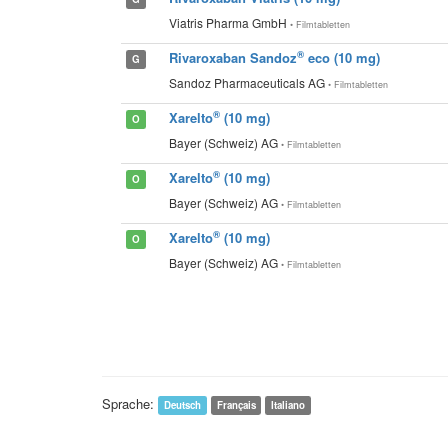
Viatris Pharma GmbH
• Filmtabletten
®
Rivaroxaban Sandoz
eco (10 mg)
G
Sandoz Pharmaceuticals AG
• Filmtabletten
®
Xarelto
(10 mg)
O
Bayer (Schweiz) AG
• Filmtabletten
®
Xarelto
(10 mg)
O
Bayer (Schweiz) AG
• Filmtabletten
®
Xarelto
(10 mg)
O
Bayer (Schweiz) AG
• Filmtabletten
Sprache:
Deutsch
Français
Italiano