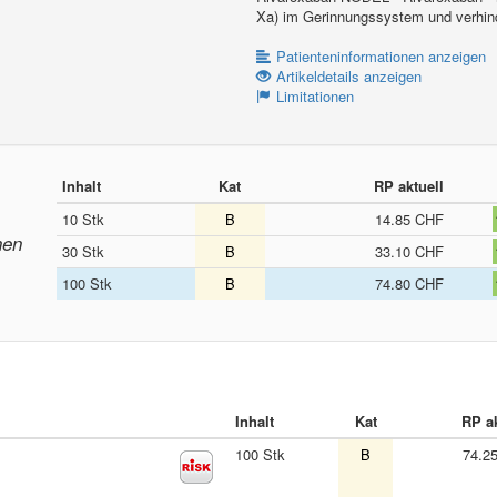
Xa) im Gerinnungssystem und verhind
Patienteninformationen anzeigen
Artikeldetails anzeigen
Limitationen
Inhalt
Kat
RP aktuell
10 Stk
B
14.85 CHF
nen
30 Stk
B
33.10 CHF
100 Stk
B
74.80 CHF
Inhalt
Kat
RP ak
100 Stk
B
74.2