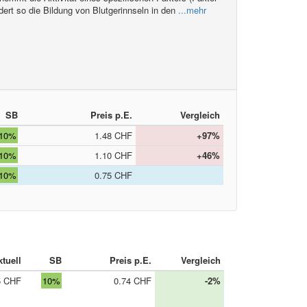
ert so die Bildung von Blutgerinnseln in den
...mehr
SB
Preis p.E.
Vergleich
10%
1.48 CHF
+97%
10%
1.10 CHF
+46%
10%
0.75 CHF
tuell
SB
Preis p.E.
Vergleich
5 CHF
10%
0.74 CHF
-2%