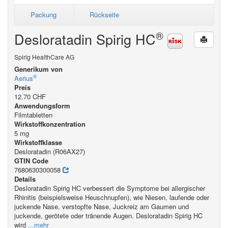
Packung
Rückseite
®
Desloratadin Spirig HC
Spirig HealthCare AG
Generikum von
®
Aerius
Preis
12.70 CHF
Anwendungsform
Filmtabletten
Wirkstoffkonzentration
5 mg
Wirkstoffklasse
Desloratadin (R06AX27)
GTIN Code
7680630300058
Details
Desloratadin Spirig HC verbessert die Symptome bei allergischer
Rhinitis (beispielsweise Heuschnupfen), wie Niesen, laufende oder
juckende Nase, verstopfte Nase, Juckreiz am Gaumen und
juckende, gerötete oder tränende Augen. Desloratadin Spirig HC
wird
...mehr