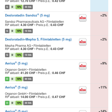
RP aktuell:
12.70 CHF
•
Preis p.E.:
0.42 CHF
G
D
10%
30 Stk
®
Desloratadin Sandoz
(5 mg)
+2%
Sandoz Pharmaceuticals AG • Filmtabletten
RP aktuell:
4.30 CHF
•
Preis p.E.:
0.43 CHF
G
D
10%
10 Stk
Desloratadin-Mepha 5, Filmtabletten (5 mg)
+2%
Mepha Pharma AG • Filmtabletten
RP aktuell:
4.30 CHF
•
Preis p.E.:
0.43 CHF
G
D
10%
10 Stk
®
Aerius
(5 mg)
+9%
Organon GmbH • Filmtabletten
RP aktuell:
41.20 CHF
•
Preis p.E.:
0.46 CHF
O
D
10%
90 Stk
®
Aerius
(5 mg)
+11%
Organon GmbH • Filmtabletten
RP aktuell:
14.00 CHF
•
Preis p.E.:
0.47 CHF
O
D
10%
30 Stk
®
Aerius
(5 mg)
+14%