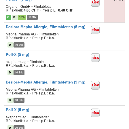
Organon GmbH • Filmtabletten
RP aktuell:
4.80 CHF
•
Preis p.E.:
0.48 CHF
O
D
10%
10 Stk
Deslora-Mepha Allergie, Filmtabletten (5 mg)
Mepha Pharma AG • Filmtabletten
RP aktuell:
k.a.
•
Preis p.E.:
k.a.
D
10 Stk
Poll-X (5 mg)
axapharm ag • Filmtabletten
RP aktuell:
k.a.
•
Preis p.E.:
k.a.
D
10 Stk
Deslora-Mepha Allergie, Filmtabletten (5 mg)
Mepha Pharma AG • Filmtabletten
RP aktuell:
k.a.
•
Preis p.E.:
k.a.
D
30 Stk
Poll-X (5 mg)
axapharm ag • Filmtabletten
RP aktuell:
k.a.
•
Preis p.E.:
k.a.
D
30 Stk