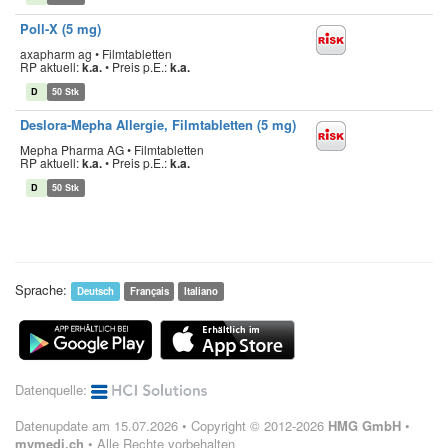
Poll-X (5 mg)
axapharm ag • Filmtabletten
RP aktuell:
k.a.
•
Preis p.E.:
k.a.
D
50 Stk
Deslora-Mepha Allergie, Filmtabletten (5 mg)
Mepha Pharma AG • Filmtabletten
RP aktuell:
k.a.
•
Preis p.E.:
k.a.
D
50 Stk
Sprache:
Deutsch
Français
Italiano
Datenquelle:
Datenupdate am 15.07.2026 • Copyright © 2012-2026
HMG GmbH
•
mymedi.ch
• Alle Rechte vorbehalten