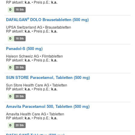
RP aktuell:
k.a.
•
Preis p.E.:
k.a.
D
16 Stk
®
DAFALGAN
DOLO Brausetabletten (500 mg)
UPSA Switzerland AG • Brausetabletten
RP aktuell:
k.a.
•
Preis p.E.:
k.a.
D
16 Stk
Panadol-S (500 mg)
Haleon Schweiz AG • Filmtabletten
RP aktuell:
k.a.
•
Preis p.E.:
k.a.
D
20 Stk
SUN STORE Paracetamol, Tabletten (500 mg)
Sun Store Health Care AG • Tabletten
RP aktuell:
k.a.
•
Preis p.E.:
k.a.
D
20 Stk
Amavita Paracetamol 500, Tabletten (500 mg)
Amavita Health Care AG • Tabletten
RP aktuell:
k.a.
•
Preis p.E.:
k.a.
D
20 Stk
®