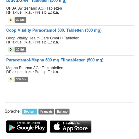
DAFALGAN
Tabletten (500 mg)
UPSA Switzerland AG • Tabletten
RP aktuell:
k.a.
•
Preis p.E.:
k.a.
B
20 Stk
Coop Vitality Paracetamol 500, Tabletten (500 mg)
Coop Vitality Health Care GmbH • Tabletten
RP aktuell:
k.a.
•
Preis p.E.:
k.a.
D
20 Stk
Paracetamol-Mepha 500 mg Filmtabletten (500 mg)
Mepha Pharma AG • Filmtabletten
RP aktuell:
k.a.
•
Preis p.E.:
k.a.
B
300 Stk
Sprache:
Deutsch
Français
Italiano