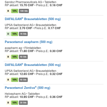
Sandoz Pharmaceuticals AG • Tabletten
RP aktuell:
15.70 CHF
•
Preis p.E.:
0.16 CHF
B
10%
100 Stk
®
DAFALGAN
Brausetabletten (500 mg)
UPSA Switzerland AG • Brausetabletten
RP aktuell:
2.70 CHF
•
Preis p.E.:
0.17 CHF
D
10%
16 Stk
Paracetamol axapharm (500 mg)
axapharm ag • Filmtabletten
RP aktuell:
11.80 CHF
•
Preis p.E.:
0.30 CHF
B
10%
40 Stk
®
DAFALGAN
Brausetabletten (500 mg)
UPSA Switzerland AG • Brausetabletten
RP aktuell:
12.65 CHF
•
Preis p.E.:
0.32 CHF
B
10%
40 Stk
®
Paracetamol Zentiva
(500 mg)
Helvepharm AG • Tabletten
RP aktuell:
10.95 CHF
•
Preis p.E.:
0.36 CHF
B
10%
30 Stk