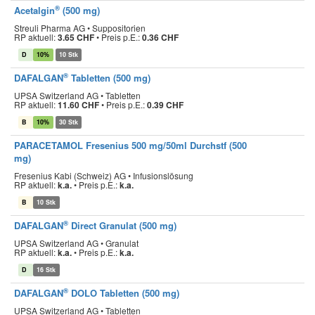
®
Acetalgin
(500 mg)
Streuli Pharma AG • Suppositorien
RP aktuell:
3.65 CHF
•
Preis p.E.:
0.36 CHF
D
10%
10 Stk
®
DAFALGAN
Tabletten (500 mg)
UPSA Switzerland AG • Tabletten
RP aktuell:
11.60 CHF
•
Preis p.E.:
0.39 CHF
B
10%
30 Stk
PARACETAMOL Fresenius 500 mg/50ml Durchstf (500
mg)
Fresenius Kabi (Schweiz) AG • Infusionslösung
RP aktuell:
k.a.
•
Preis p.E.:
k.a.
B
10 Stk
®
DAFALGAN
Direct Granulat (500 mg)
UPSA Switzerland AG • Granulat
RP aktuell:
k.a.
•
Preis p.E.:
k.a.
D
16 Stk
®
DAFALGAN
DOLO Tabletten (500 mg)
UPSA Switzerland AG • Tabletten