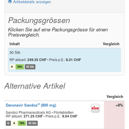
Artikeldetails anzeigen
Packungsgrössen
Klicken Sie auf eine Packungsgrösse für einen
Preisvergleich.
Inhalt
Vergleich
30 Stk
RP aktuell:
249.35 CHF
•
Preis p.E.:
8.31 CHF
A
10%
30 Stk
Alternative Artikel
Vergleich
®
Darunavir Sandoz
(800 mg)
+8%
Sandoz Pharmaceuticals AG • Filmtabletten
RP aktuell:
271.25 CHF
•
Preis p.E.:
9.04 CHF
G
A
10%
30 Stk