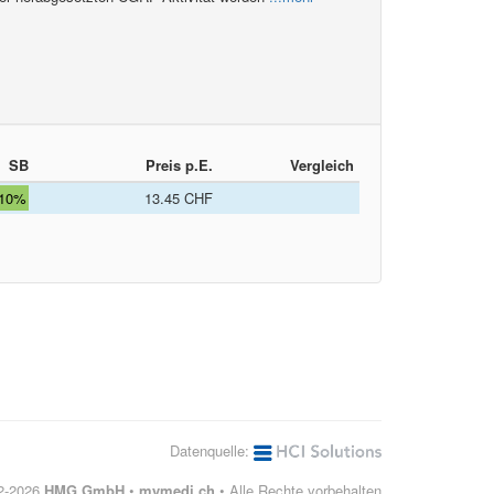
SB
Preis p.E.
Vergleich
10%
13.45 CHF
Datenquelle:
12-2026
HMG GmbH
•
mymedi.ch
• Alle Rechte vorbehalten