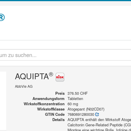
®
AQUIPTA
AbbVie AG
Preis
376.50 CHF
Anwendungsform
Tabletten
Wirkstoffkonzentration
60 mg
Wirkstoffklasse
Atogepant (N02CD07)
GTIN Code
7680691280030
Details
AQUIPTA enthält den Wirkstoff Atoge
Calcitonin Gene-Related Peptide (CG
Migräne eine wichtige Rolle. Infolge