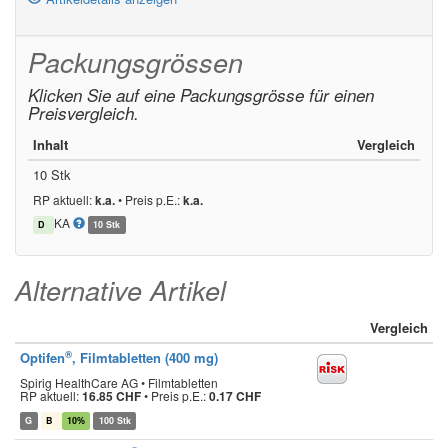
Packungsgrössen
Klicken Sie auf eine Packungsgrösse für einen
Preisvergleich.
Inhalt
Vergleich
10 Stk
RP aktuell:
k.a.
•
Preis p.E.:
k.a.
KA
D
10 Stk
Alternative Artikel
Vergleich
®
Optifen
, Filmtabletten (400 mg)
Spirig HealthCare AG • Filmtabletten
RP aktuell:
16.85 CHF
•
Preis p.E.:
0.17 CHF
G
B
10%
100 Stk