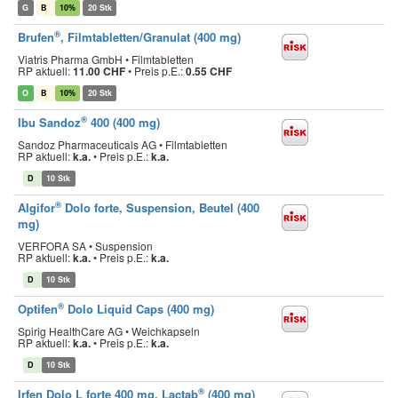
G
B
10%
20 Stk
®
Brufen
, Filmtabletten/Granulat (400 mg)
Viatris Pharma GmbH • Filmtabletten
RP aktuell:
11.00 CHF
•
Preis p.E.:
0.55 CHF
O
B
10%
20 Stk
®
Ibu Sandoz
400 (400 mg)
Sandoz Pharmaceuticals AG • Filmtabletten
RP aktuell:
k.a.
•
Preis p.E.:
k.a.
D
10 Stk
®
Algifor
Dolo forte, Suspension, Beutel (400
mg)
VERFORA SA • Suspension
RP aktuell:
k.a.
•
Preis p.E.:
k.a.
D
10 Stk
®
Optifen
Dolo Liquid Caps (400 mg)
Spirig HealthCare AG • Weichkapseln
RP aktuell:
k.a.
•
Preis p.E.:
k.a.
D
10 Stk
®
Irfen Dolo L forte 400 mg, Lactab
(400 mg)