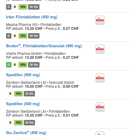
G
B
10%
50 Stk
Irfen Filmtabletten (400 mg)
Mepha Pharma AG • Filmtabletten
RP aktuell:
13.25 CHF
•
Preis p.E.:
0.27 CHF
G
B
10%
50 Stk
®
Brufen
, Filmtabletten/Granulat (400 mg)
Viatris Pharma GmbH • Filmtabletten
RP aktuell:
13.30 CHF
•
Preis p.E.:
0.27 CHF
O
B
10%
50 Stk
Spedifen (400 mg)
Zambon Switzerland Ltd • Granulat löslich
RP aktuell:
15.05 CHF
•
Preis p.E.:
0.50 CHF
B
10%
30 Stk
Spedifen (400 mg)
Zambon Switzerland Ltd • Filmtabletten
RP aktuell:
15.35 CHF
•
Preis p.E.:
0.51 CHF
B
10%
30 Stk
®
Ibu Zentiva
(400 mg)