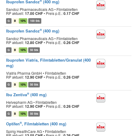
®
Ibuprofen Sandoz
(400 mg)
Sandoz Pharmaceuticals AG • Filmtabletten
RP aktuell:
17.00 CHF
•
Preis p.E.:
0.17 CHF
G
B
10%
100 Stk
®
Ibuprofen Sandoz
(400 mg)
Sandoz Pharmaceuticals AG • Filmtabletten
RP aktuell:
12.80 CHF
•
Preis p.E.:
0.26 CHF
G
B
10%
50 Stk
Ibuprofen Viatris, Filmtabletten/Granulat (400
mg)
Viatris Pharma GmbH • Filmtabletten
RP aktuell:
12.90 CHF
•
Preis p.E.:
0.26 CHF
G
B
10%
50 Stk
®
Ibu Zentiva
(400 mg)
Helvepharm AG • Filmtabletten
RP aktuell:
12.90 CHF
•
Preis p.E.:
0.26 CHF
G
B
10%
50 Stk
®
Optifen
, Filmtabletten (400 mg)
Spirig HealthCare AG • Filmtabletten
RP aktuell:
13.05 CHF
•
Preis p.E.:
0.26 CHF