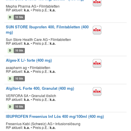
Mepha Pharma AG • Filmtabletten
RP aktuell:
k.a.
•
Preis p.E.:
k.a.
D
10 Stk
SUN STORE Ibuprofen 400, Filmtabletten (400
mg)
Sun Store Health Care AG • Filmtabletten
RP aktuell:
k.a.
•
Preis p.E.:
k.a.
D
10 Stk
Alges-X L/- forte (400 mg)
axapharm ag • Filmtabletten
RP aktuell:
k.a.
•
Preis p.E.:
k.a.
D
10 Stk
Algifor-L Forte 400, Granulat (400 mg)
VERFORA SA • Granulat löslich
RP aktuell:
k.a.
•
Preis p.E.:
k.a.
D
10 Stk
IBUPROFEN Fresenius Inf Lös 400 mg/100ml (400 mg)
Fresenius Kabi (Schweiz) AG • Infusionslösung
RP aktuell:
k.a.
•
Preis p.E.:
k.a.