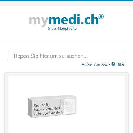
zur Hauptseite
Artikel von A-Z
•
Hilfe