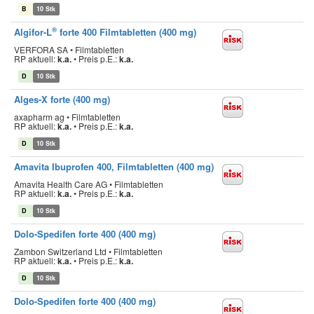
B
10 Stk
®
Algifor-L
forte 400 Filmtabletten (400 mg)
VERFORA SA • Filmtabletten
RP aktuell:
k.a.
•
Preis p.E.:
k.a.
D
10 Stk
Alges-X forte (400 mg)
axapharm ag • Filmtabletten
RP aktuell:
k.a.
•
Preis p.E.:
k.a.
D
10 Stk
Amavita Ibuprofen 400, Filmtabletten (400 mg)
Amavita Health Care AG • Filmtabletten
RP aktuell:
k.a.
•
Preis p.E.:
k.a.
D
10 Stk
Dolo-Spedifen forte 400 (400 mg)
Zambon Switzerland Ltd • Filmtabletten
RP aktuell:
k.a.
•
Preis p.E.:
k.a.
D
10 Stk
Dolo-Spedifen forte 400 (400 mg)