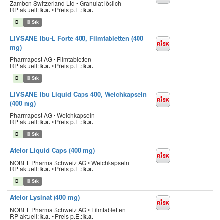
Zambon Switzerland Ltd • Granulat löslich
RP aktuell:
k.a.
•
Preis p.E.:
k.a.
D
10 Stk
LIVSANE Ibu-L Forte 400, Filmtabletten (400
mg)
Pharmapost AG • Filmtabletten
RP aktuell:
k.a.
•
Preis p.E.:
k.a.
D
10 Stk
LIVSANE Ibu Liquid Caps 400, Weichkapseln
(400 mg)
Pharmapost AG • Weichkapseln
RP aktuell:
k.a.
•
Preis p.E.:
k.a.
D
10 Stk
Afelor Liquid Caps (400 mg)
NOBEL Pharma Schweiz AG • Weichkapseln
RP aktuell:
k.a.
•
Preis p.E.:
k.a.
D
10 Stk
Afelor Lysinat (400 mg)
NOBEL Pharma Schweiz AG • Filmtabletten
RP aktuell:
k.a.
•
Preis p.E.:
k.a.