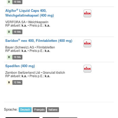
D
10 Stk
®
Algifor
Liquid Caps 400,
Weichgelatinekapsel (400 mg)
VERFORA SA • Weichkapseln
RP aktuell:
k.a.
•
Preis p.E.:
k.a.
D
10 Stk
®
Saridon
neo 400, Filmtabletten (400 mg)
Bayer (Schweiz) AG • Filmtabletten
RP aktuell:
k.a.
•
Preis p.E.:
k.a.
D
10 Stk
Spedifen (400 mg)
Zambon Switzerland Ltd • Granulat löslich
RP aktuell:
k.a.
•
Preis p.E.:
k.a.
B
12 Stk
Sprache:
Deutsch
Français
Italiano