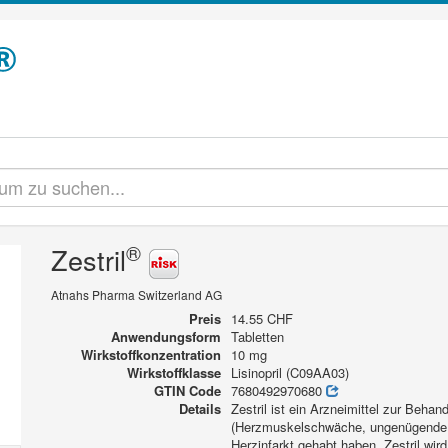
®
Zestril
Atnahs Pharma Switzerland AG
Preis
14.55 CHF
Anwendungsform
Tabletten
Wirkstoffkonzentration
10 mg
Wirkstoffklasse
Lisinopril (C09AA03)
GTIN Code
7680492970680
Details
Zestril ist ein Arzneimittel zur Beha
(Herzmuskelschwäche, ungenügende H
Herzinfarkt gehabt haben. Zestril wir