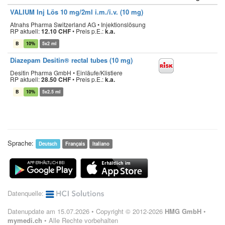
VALIUM Inj Lös 10 mg/2ml i.m./i.v. (10 mg)
Atnahs Pharma Switzerland AG • Injektionslösung
RP aktuell:
12.10 CHF
•
Preis p.E.:
k.a.
B
10%
5x2 ml
Diazepam Desitin® rectal tubes (10 mg)
Desitin Pharma GmbH • Einläufe/Klistiere
RP aktuell:
28.50 CHF
•
Preis p.E.:
k.a.
B
10%
5x2.5 ml
Sprache:
Deutsch
Français
Italiano
Datenquelle:
Datenupdate am 15.07.2026 • Copyright © 2012-2026
HMG GmbH
•
mymedi.ch
• Alle Rechte vorbehalten