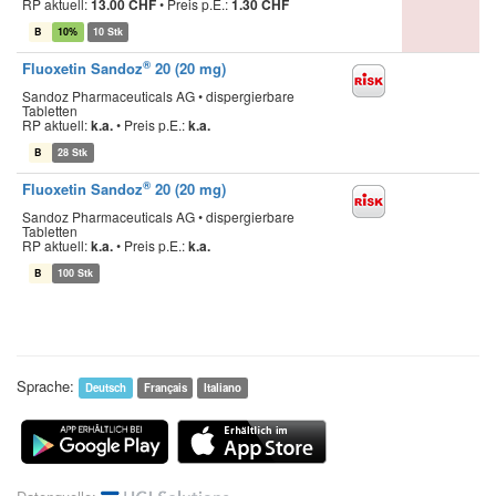
RP aktuell:
13.00 CHF
•
Preis p.E.:
1.30 CHF
B
10%
10 Stk
®
Fluoxetin Sandoz
20 (20 mg)
Sandoz Pharmaceuticals AG • dispergierbare
Tabletten
RP aktuell:
k.a.
•
Preis p.E.:
k.a.
B
28 Stk
®
Fluoxetin Sandoz
20 (20 mg)
Sandoz Pharmaceuticals AG • dispergierbare
Tabletten
RP aktuell:
k.a.
•
Preis p.E.:
k.a.
B
100 Stk
Sprache:
Deutsch
Français
Italiano