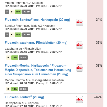
Mepha Pharma AG • Kapseln
RP aktuell:
25.90 CHF
•
Preis p.E.:
0.86 CHF
G
B
10%
30 Stk
®
Fluoxetin Sandoz
eco, Hartkapseln (20 mg)
+34%
Sandoz Pharmaceuticals AG • Kapseln
RP aktuell:
25.90 CHF
•
Preis p.E.:
0.86 CHF
G
B
10%
30 Stk
Fluoxetin axapharm, Filmtabletten (20 mg)
+39%
axapharm ag • Filmtabletten
RP aktuell:
26.75 CHF
•
Preis p.E.:
0.89 CHF
B
10%
30 Stk
Fluoxetin-Mepha, Hartkapseln / Fluoxetin-
+39%
Mepha Dispersible, Tabletten zur Herstellung
einer Suspension zum Einnehmen (20 mg)
Mepha Pharma AG • dispergierbare Tabletten
RP aktuell:
26.80 CHF
•
Preis p.E.:
0.89 CHF
B
10%
30 Stk
®
Fluoxetin Zentiva
(20 mg)
+42%
Helvepharm AG • Kapseln
RP aktuell:
27.40 CHF
•
Preis p.E.:
0.91 CHF