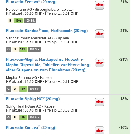
®
Fluoxetin Zentiva
(20 mg)
-21%
Helvepharm AG • dispergierbare Tabletten
RP aktuell:
50.85 CHF
•
Preis p.E.:
0.51 CHF
B
10%
100 Stk
®
Fluoxetin Sandoz
eco, Hartkapseln (20 mg)
-21%
Sandoz Pharmaceuticals AG • Kapseln
RP aktuell:
51.10 CHF
•
Preis p.E.:
0.51 CHF
G
B
10%
100 Stk
Fluoxetin-Mepha, Hartkapseln / Fluoxetin-
-21%
Mepha Dispersible, Tabletten zur Herstellung
einer Suspension zum Einnehmen (20 mg)
Mepha Pharma AG • Kapseln
RP aktuell:
51.10 CHF
•
Preis p.E.:
0.51 CHF
G
B
10%
100 Stk
®
Fluoxetin Spirig HC
(20 mg)
-18%
Spirig HealthCare AG • Kapseln
RP aktuell:
53.40 CHF
•
Preis p.E.:
0.53 CHF
G
B
10%
100 Stk
®
Fluoxetin Zentiva
(20 mg)
-16%