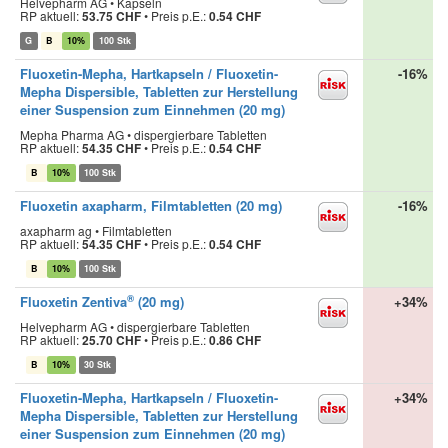
Helvepharm AG • Kapseln
RP aktuell:
53.75 CHF
•
Preis p.E.:
0.54 CHF
G
B
10%
100 Stk
Fluoxetin-Mepha, Hartkapseln / Fluoxetin-
-16%
Mepha Dispersible, Tabletten zur Herstellung
einer Suspension zum Einnehmen (20 mg)
Mepha Pharma AG • dispergierbare Tabletten
RP aktuell:
54.35 CHF
•
Preis p.E.:
0.54 CHF
B
10%
100 Stk
Fluoxetin axapharm, Filmtabletten (20 mg)
-16%
axapharm ag • Filmtabletten
RP aktuell:
54.35 CHF
•
Preis p.E.:
0.54 CHF
B
10%
100 Stk
®
Fluoxetin Zentiva
(20 mg)
+34%
Helvepharm AG • dispergierbare Tabletten
RP aktuell:
25.70 CHF
•
Preis p.E.:
0.86 CHF
B
10%
30 Stk
Fluoxetin-Mepha, Hartkapseln / Fluoxetin-
+34%
Mepha Dispersible, Tabletten zur Herstellung
einer Suspension zum Einnehmen (20 mg)