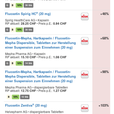
G
B
10%
30 Stk
®
Fluoxetin Spirig HC
(20 mg)
+46%
Spirig HealthCare AG • Kapseln
RP aktuell:
28.25 CHF
•
Preis p.E.:
0.94 CHF
G
B
10%
30 Stk
Fluoxetin-Mepha, Hartkapseln / Fluoxetin-
+68%
Mepha Dispersible, Tabletten zur Herstellung
einer Suspension zum Einnehmen (20 mg)
Mepha Pharma AG • Kapseln
RP aktuell:
15.10 CHF
•
Preis p.E.:
1.08 CHF
G
B
10%
14 Stk
Fluoxetin-Mepha, Hartkapseln / Fluoxetin-
+98%
Mepha Dispersible, Tabletten zur Herstellung
einer Suspension zum Einnehmen (20 mg)
Mepha Pharma AG • dispergierbare Tabletten
RP aktuell:
12.75 CHF
•
Preis p.E.:
1.27 CHF
B
10%
10 Stk
®
Fluoxetin Zentiva
(20 mg)
+103%
Helvepharm AG • dispergierbare Tabletten