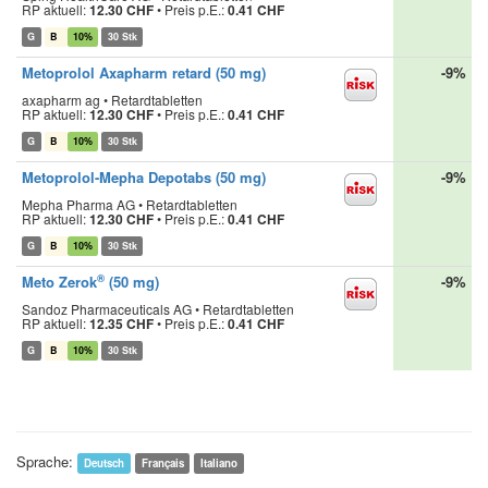
RP aktuell:
12.30 CHF
•
Preis p.E.:
0.41 CHF
G
B
10%
30 Stk
Metoprolol Axapharm retard (50 mg)
-9%
axapharm ag • Retardtabletten
RP aktuell:
12.30 CHF
•
Preis p.E.:
0.41 CHF
G
B
10%
30 Stk
Metoprolol-Mepha Depotabs (50 mg)
-9%
Mepha Pharma AG • Retardtabletten
RP aktuell:
12.30 CHF
•
Preis p.E.:
0.41 CHF
G
B
10%
30 Stk
®
Meto Zerok
(50 mg)
-9%
Sandoz Pharmaceuticals AG • Retardtabletten
RP aktuell:
12.35 CHF
•
Preis p.E.:
0.41 CHF
G
B
10%
30 Stk
Sprache:
Deutsch
Français
Italiano