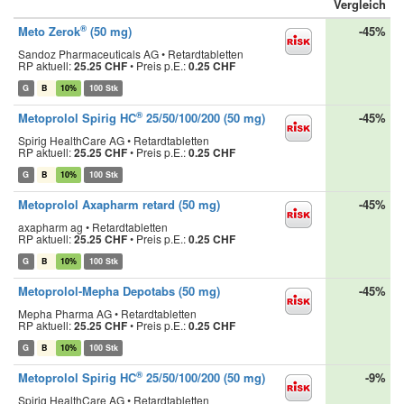
Vergleich
®
Meto Zerok
(50 mg)
-45%
Sandoz Pharmaceuticals AG • Retardtabletten
RP aktuell:
25.25 CHF
•
Preis p.E.:
0.25 CHF
G
B
10%
100 Stk
®
Metoprolol Spirig HC
25/50/100/200 (50 mg)
-45%
Spirig HealthCare AG • Retardtabletten
RP aktuell:
25.25 CHF
•
Preis p.E.:
0.25 CHF
G
B
10%
100 Stk
Metoprolol Axapharm retard (50 mg)
-45%
axapharm ag • Retardtabletten
RP aktuell:
25.25 CHF
•
Preis p.E.:
0.25 CHF
G
B
10%
100 Stk
Metoprolol-Mepha Depotabs (50 mg)
-45%
Mepha Pharma AG • Retardtabletten
RP aktuell:
25.25 CHF
•
Preis p.E.:
0.25 CHF
G
B
10%
100 Stk
®
Metoprolol Spirig HC
25/50/100/200 (50 mg)
-9%
Spirig HealthCare AG • Retardtabletten