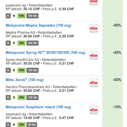
axapharm ag • Retardtabletten
RP aktuell:
30.15 CHF
•
Preis p.E.:
0.30 CHF
G
B
10%
100 Stk
Metoprolol-Mepha Depotabs (100 mg)
-45%
Mepha Pharma AG • Retardtabletten
RP aktuell:
30.50 CHF
•
Preis p.E.:
0.30 CHF
G
B
10%
100 Stk
®
Metoprolol Spirig HC
25/50/100/200 (100 mg)
-43%
Spirig HealthCare AG • Retardtabletten
RP aktuell:
30.55 CHF
•
Preis p.E.:
0.31 CHF
G
B
10%
100 Stk
®
Meto Zerok
(100 mg)
-43%
Sandoz Pharmaceuticals AG • Retardtabletten
RP aktuell:
30.85 CHF
•
Preis p.E.:
0.31 CHF
G
B
10%
100 Stk
Metoprolol Axapharm retard (100 mg)
-13%
axapharm ag • Retardtabletten
RP aktuell:
14.00 CHF
•
Preis p.E.:
0.47 CHF
G
B
10%
30 Stk