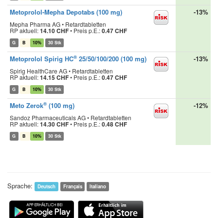
Metoprolol-Mepha Depotabs (100 mg)
-13%
Mepha Pharma AG • Retardtabletten
RP aktuell:
14.10 CHF
•
Preis p.E.:
0.47 CHF
G
B
10%
30 Stk
®
Metoprolol Spirig HC
25/50/100/200 (100 mg)
-13%
Spirig HealthCare AG • Retardtabletten
RP aktuell:
14.15 CHF
•
Preis p.E.:
0.47 CHF
G
B
10%
30 Stk
®
Meto Zerok
(100 mg)
-12%
Sandoz Pharmaceuticals AG • Retardtabletten
RP aktuell:
14.30 CHF
•
Preis p.E.:
0.48 CHF
G
B
10%
30 Stk
Sprache:
Deutsch
Français
Italiano