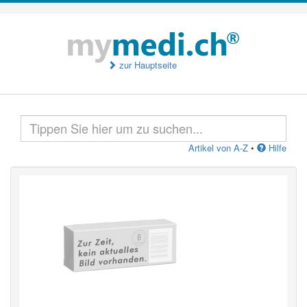
zur Hauptseite
Artikel von A-Z
•
Hilfe