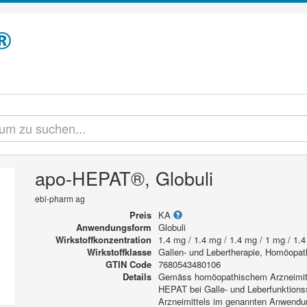
apo-HEPAT®, Globuli
ebi-pharm ag
Preis
KA
Anwendungsform
Globuli
Wirkstoffkonzentration
1.4 mg / 1.4 mg / 1.4 mg / 1 mg / 1.4
Wirkstoffklasse
Gallen- und Lebertherapie, Homöopat
GTIN Code
7680543480106
Details
Gemäss homöopathischem Arzneimitte
HEPAT bei Galle- und Leberfunktion
Arzneimittels im genannten Anwendun