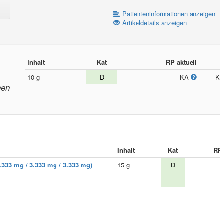
Patienteninformationen anzeigen
Artikeldetails anzeigen
Inhalt
Kat
RP aktuell
10 g
D
KA
nen
Inhalt
Kat
RP
.333 mg / 3.333 mg / 3.333 mg)
15 g
D