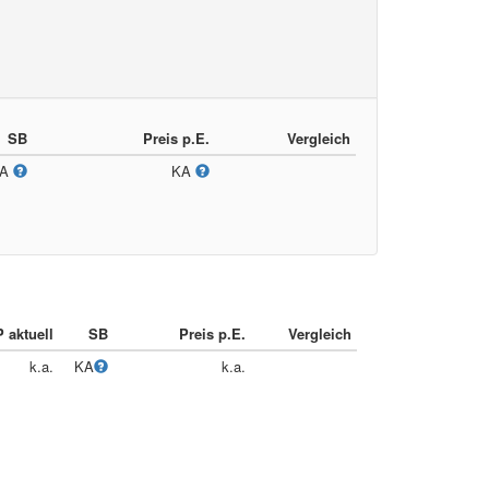
SB
Preis p.E.
Vergleich
KA
KA
 aktuell
SB
Preis p.E.
Vergleich
k.a.
KA
k.a.