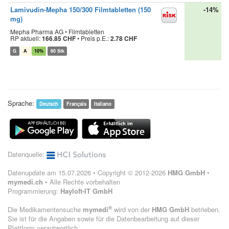
Lamivudin-Mepha 150/300 Filmtabletten (150
-14%
mg)
Mepha Pharma AG • Filmtabletten
RP aktuell:
166.85 CHF
•
Preis p.E.:
2.78 CHF
G
A
10%
60 Stk
Sprache:
Deutsch
Français
Italiano
Datenquelle:
Datenupdate am 15.07.2026 • Copyright © 2012-2026
HMG GmbH
•
mymedi.ch
• Alle Rechte vorbehalten
Programmierung:
Hayloft-IT GmbH
®
Die Medikamentensuche
mymedi
wird von der
HMG GmbH
betrieben.
Sie ist für die Angaben sowie für die Datenbearbeitung auf dieser
Plattform verantwortlich.