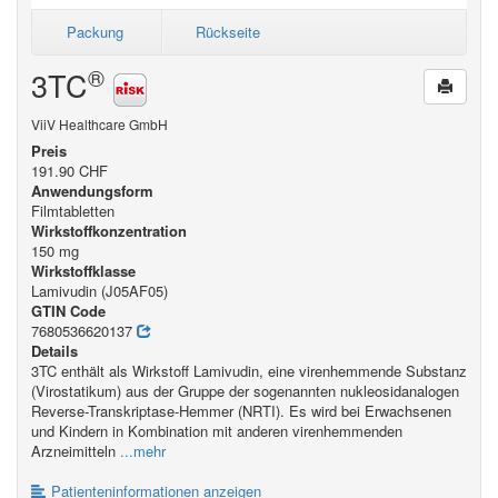
Packung
Rückseite
®
3TC
ViiV Healthcare GmbH
Preis
191.90 CHF
Anwendungsform
Filmtabletten
Wirkstoffkonzentration
150 mg
Wirkstoffklasse
Lamivudin (J05AF05)
GTIN Code
7680536620137
Details
3TC enthält als Wirkstoff Lamivudin, eine virenhemmende Substanz
(Virostatikum) aus der Gruppe der sogenannten nukleosidanalogen
Reverse-Transkriptase-Hemmer (NRTI). Es wird bei Erwachsenen
und Kindern in Kombination mit anderen virenhemmenden
Arzneimitteln
...mehr
Patienteninformationen anzeigen