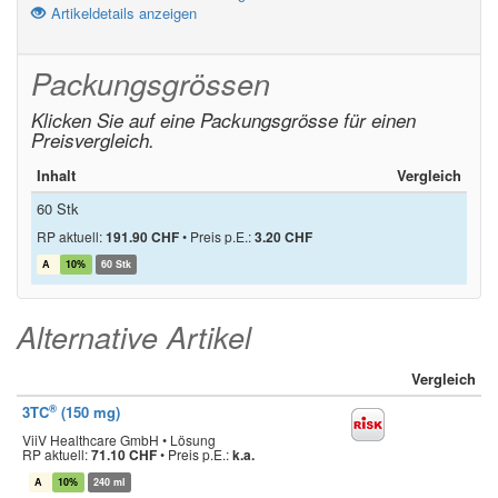
Artikeldetails anzeigen
Packungsgrössen
Klicken Sie auf eine Packungsgrösse für einen
Preisvergleich.
Inhalt
Vergleich
60 Stk
RP aktuell:
191.90 CHF
•
Preis p.E.:
3.20 CHF
A
10%
60 Stk
Alternative Artikel
Vergleich
®
3TC
(150 mg)
ViiV Healthcare GmbH • Lösung
RP aktuell:
71.10 CHF
•
Preis p.E.:
k.a.
A
10%
240 ml