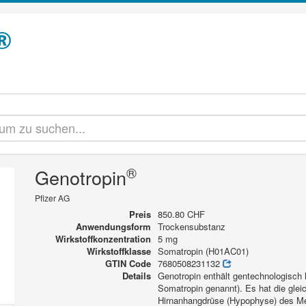
®
Genotropin
Pfizer AG
Preis
850.80 CHF
Anwendungsform
Trockensubstanz
Wirkstoffkonzentration
5 mg
Wirkstoffklasse
Somatropin (H01AC01)
GTIN Code
7680508231132
Details
Genotropin enthält gentechnologisc
Somatropin genannt). Es hat die glei
Hirnanhangdrüse (Hypophyse) des M