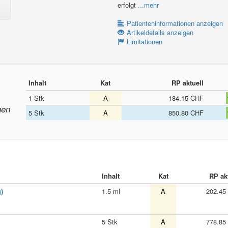
erfolgt
...mehr
Patienteninformationen anzeigen
Artikeldetails anzeigen
Limitationen
Inhalt
Kat
RP aktuell
1 Stk
A
184.15 CHF
nen
5 Stk
A
850.80 CHF
Inhalt
Kat
RP ak
)
1.5 ml
A
202.45
5 Stk
A
778.85