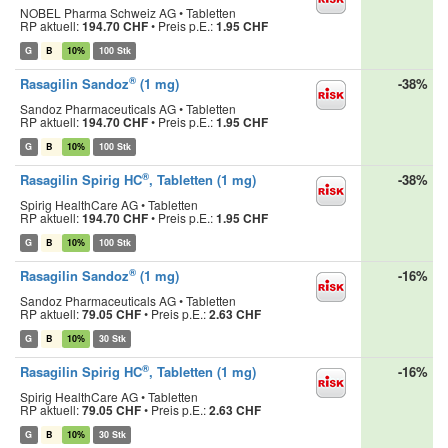
NOBEL Pharma Schweiz AG • Tabletten
RP aktuell:
194.70 CHF
•
Preis p.E.:
1.95 CHF
G
B
10%
100 Stk
®
Rasagilin Sandoz
(1 mg)
-38%
Sandoz Pharmaceuticals AG • Tabletten
RP aktuell:
194.70 CHF
•
Preis p.E.:
1.95 CHF
G
B
10%
100 Stk
®
Rasagilin Spirig HC
, Tabletten (1 mg)
-38%
Spirig HealthCare AG • Tabletten
RP aktuell:
194.70 CHF
•
Preis p.E.:
1.95 CHF
G
B
10%
100 Stk
®
Rasagilin Sandoz
(1 mg)
-16%
Sandoz Pharmaceuticals AG • Tabletten
RP aktuell:
79.05 CHF
•
Preis p.E.:
2.63 CHF
G
B
10%
30 Stk
®
Rasagilin Spirig HC
, Tabletten (1 mg)
-16%
Spirig HealthCare AG • Tabletten
RP aktuell:
79.05 CHF
•
Preis p.E.:
2.63 CHF
G
B
10%
30 Stk