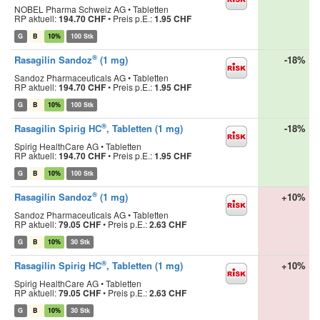
NOBEL Pharma Schweiz AG • Tabletten
RP aktuell:
194.70 CHF
•
Preis p.E.:
1.95 CHF
G
B
10%
100 Stk
®
Rasagilin Sandoz
(1 mg)
-18%
Sandoz Pharmaceuticals AG • Tabletten
RP aktuell:
194.70 CHF
•
Preis p.E.:
1.95 CHF
G
B
10%
100 Stk
®
Rasagilin Spirig HC
, Tabletten (1 mg)
-18%
Spirig HealthCare AG • Tabletten
RP aktuell:
194.70 CHF
•
Preis p.E.:
1.95 CHF
G
B
10%
100 Stk
®
Rasagilin Sandoz
(1 mg)
+10%
Sandoz Pharmaceuticals AG • Tabletten
RP aktuell:
79.05 CHF
•
Preis p.E.:
2.63 CHF
G
B
10%
30 Stk
®
Rasagilin Spirig HC
, Tabletten (1 mg)
+10%
Spirig HealthCare AG • Tabletten
RP aktuell:
79.05 CHF
•
Preis p.E.:
2.63 CHF
G
B
10%
30 Stk