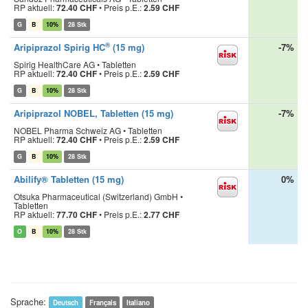
RP aktuell:
72.40 CHF
•
Preis p.E.:
2.59 CHF
G
B
10%
28 Stk
®
Aripiprazol Spirig HC
(15 mg)
-7%
Spirig HealthCare AG • Tabletten
RP aktuell:
72.40 CHF
•
Preis p.E.:
2.59 CHF
G
B
10%
28 Stk
Aripiprazol NOBEL, Tabletten (15 mg)
-7%
NOBEL Pharma Schweiz AG • Tabletten
RP aktuell:
72.40 CHF
•
Preis p.E.:
2.59 CHF
G
B
10%
28 Stk
Abilify® Tabletten (15 mg)
0%
Otsuka Pharmaceutical (Switzerland) GmbH •
Tabletten
RP aktuell:
77.70 CHF
•
Preis p.E.:
2.77 CHF
O
B
10%
28 Stk
Sprache:
Deutsch
Français
Italiano