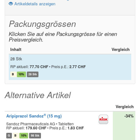
Artikeldetails anzeigen
Packungsgrössen
Klicken Sie auf eine Packungsgrösse für einen
Preisvergleich.
Inhalt
Vergleich
28 Stk
RP aktuell:
77.70 CHF
•
Preis p.E.:
2.77 CHF
B
10%
28 Stk
Alternative Artikel
Vergleich
®
Aripiprazol Sandoz
(15 mg)
-34%
Sandoz Pharmaceuticals AG • Tabletten
RP aktuell:
179.60 CHF
•
Preis p.E.:
1.83 CHF
G
B
10%
98 Stk