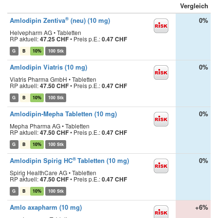
Vergleich
®
Amlodipin Zentiva
(neu) (10 mg)
0%
Helvepharm AG • Tabletten
RP aktuell:
47.25 CHF
•
Preis p.E.:
0.47 CHF
G
B
10%
100 Stk
Amlodipin Viatris (10 mg)
0%
Viatris Pharma GmbH • Tabletten
RP aktuell:
47.50 CHF
•
Preis p.E.:
0.47 CHF
G
B
10%
100 Stk
Amlodipin-Mepha Tabletten (10 mg)
0%
Mepha Pharma AG • Tabletten
RP aktuell:
47.50 CHF
•
Preis p.E.:
0.47 CHF
G
B
10%
100 Stk
®
Amlodipin Spirig HC
Tabletten (10 mg)
0%
Spirig HealthCare AG • Tabletten
RP aktuell:
47.50 CHF
•
Preis p.E.:
0.47 CHF
G
B
10%
100 Stk
Amlo axapharm (10 mg)
+6%