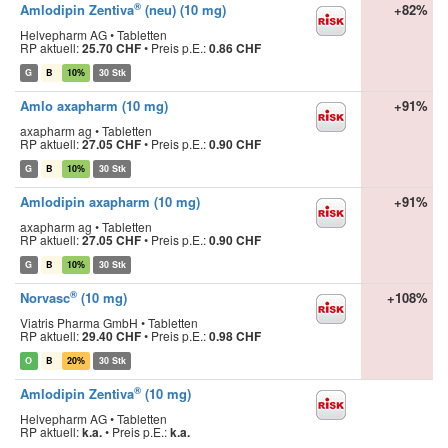
®
Amlodipin Zentiva
(neu) (10 mg)
+82%
Helvepharm AG • Tabletten
RP aktuell:
25.70 CHF
•
Preis p.E.:
0.86 CHF
G
B
10%
30 Stk
Amlo axapharm (10 mg)
+91%
axapharm ag • Tabletten
RP aktuell:
27.05 CHF
•
Preis p.E.:
0.90 CHF
G
B
10%
30 Stk
Amlodipin axapharm (10 mg)
+91%
axapharm ag • Tabletten
RP aktuell:
27.05 CHF
•
Preis p.E.:
0.90 CHF
G
B
10%
30 Stk
®
Norvasc
(10 mg)
+108%
Viatris Pharma GmbH • Tabletten
RP aktuell:
29.40 CHF
•
Preis p.E.:
0.98 CHF
O
B
20%
30 Stk
®
Amlodipin Zentiva
(10 mg)
Helvepharm AG • Tabletten
RP aktuell:
k.a.
•
Preis p.E.:
k.a.