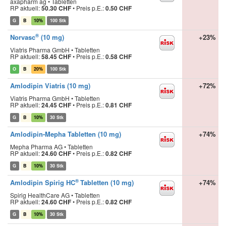
axapharm ag • Tabletten
RP aktuell:
50.30 CHF
•
Preis p.E.:
0.50 CHF
G
B
10%
100 Stk
®
Norvasc
(10 mg)
+23%
Viatris Pharma GmbH • Tabletten
RP aktuell:
58.45 CHF
•
Preis p.E.:
0.58 CHF
O
B
20%
100 Stk
Amlodipin Viatris (10 mg)
+72%
Viatris Pharma GmbH • Tabletten
RP aktuell:
24.45 CHF
•
Preis p.E.:
0.81 CHF
G
B
10%
30 Stk
Amlodipin-Mepha Tabletten (10 mg)
+74%
Mepha Pharma AG • Tabletten
RP aktuell:
24.60 CHF
•
Preis p.E.:
0.82 CHF
G
B
10%
30 Stk
®
Amlodipin Spirig HC
Tabletten (10 mg)
+74%
Spirig HealthCare AG • Tabletten
RP aktuell:
24.60 CHF
•
Preis p.E.:
0.82 CHF
G
B
10%
30 Stk