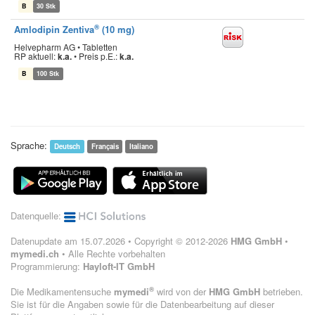
B
30 Stk
®
Amlodipin Zentiva
(10 mg)
Helvepharm AG • Tabletten
RP aktuell:
k.a.
•
Preis p.E.:
k.a.
B
100 Stk
Sprache:
Deutsch
Français
Italiano
Datenquelle:
Datenupdate am 15.07.2026 • Copyright © 2012-2026
HMG GmbH
•
mymedi.ch
• Alle Rechte vorbehalten
Programmierung:
Hayloft-IT GmbH
®
Die Medikamentensuche
mymedi
wird von der
HMG GmbH
betrieben.
Sie ist für die Angaben sowie für die Datenbearbeitung auf dieser