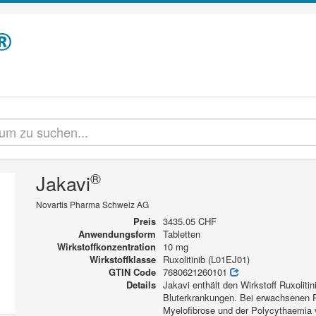
®
Jakavi
Novartis Pharma Schweiz AG
Preis
3435.05 CHF
Anwendungsform
Tabletten
Wirkstoffkonzentration
10 mg
Wirkstoffklasse
Ruxolitinib (L01EJ01)
GTIN Code
7680621260101
Details
Jakavi enthält den Wirkstoff Ruxoliti
Bluterkrankungen. Bei erwachsenen P
Myelofibrose und der Polycythaemia 