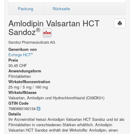
Packung
Rückseite
Amlodipin Valsartan HCT
®
Sandoz
Sandoz Pharmaceuticals AG
Generikum von
®
Exforge HCT
Preis
30.45 CHF
Anwendungsform
Filmtabletten
Wirkstoffkonzentration
25 mg / 5 mg / 160 mg
Wirkstoffklasse
Valsartan, Amlodipin und Hydrochlorothiazid (C09DX01)
GTIN Code
7680660160134
Details
Ihr Arzneimittel heisst Amlodipin Valsartan HCT Sandoz und ist als
Filmtabletten in verschiedenen Stärken erhältlich. Amlodipin
Valsartan HCT Sandoz enthält drei Wirkstoffe: Amlodipin, einen