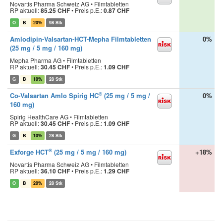
Novartis Pharma Schweiz AG • Filmtabletten
RP aktuell:
85.25 CHF
•
Preis p.E.:
0.87 CHF
O
B
20%
98 Stk
Amlodipin-Valsartan-HCT-Mepha Filmtabletten
0%
(25 mg / 5 mg / 160 mg)
Mepha Pharma AG • Filmtabletten
RP aktuell:
30.45 CHF
•
Preis p.E.:
1.09 CHF
G
B
10%
28 Stk
®
Co-Valsartan Amlo Spirig HC
(25 mg / 5 mg /
0%
160 mg)
Spirig HealthCare AG • Filmtabletten
RP aktuell:
30.45 CHF
•
Preis p.E.:
1.09 CHF
G
B
10%
28 Stk
®
Exforge HCT
(25 mg / 5 mg / 160 mg)
+18%
Novartis Pharma Schweiz AG • Filmtabletten
RP aktuell:
36.10 CHF
•
Preis p.E.:
1.29 CHF
O
B
20%
28 Stk