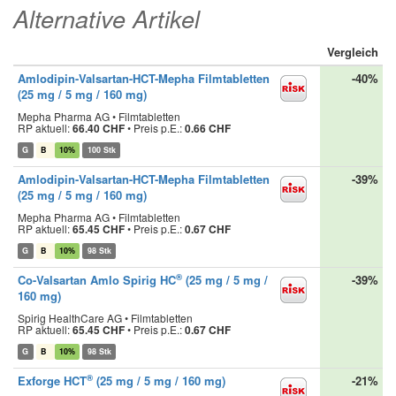
Alternative Artikel
Vergleich
Amlodipin-Valsartan-HCT-Mepha Filmtabletten
-40%
(25 mg / 5 mg / 160 mg)
Mepha Pharma AG • Filmtabletten
RP aktuell:
66.40 CHF
•
Preis p.E.:
0.66 CHF
G
B
10%
100 Stk
Amlodipin-Valsartan-HCT-Mepha Filmtabletten
-39%
(25 mg / 5 mg / 160 mg)
Mepha Pharma AG • Filmtabletten
RP aktuell:
65.45 CHF
•
Preis p.E.:
0.67 CHF
G
B
10%
98 Stk
®
Co-Valsartan Amlo Spirig HC
(25 mg / 5 mg /
-39%
160 mg)
Spirig HealthCare AG • Filmtabletten
RP aktuell:
65.45 CHF
•
Preis p.E.:
0.67 CHF
G
B
10%
98 Stk
®
Exforge HCT
(25 mg / 5 mg / 160 mg)
-21%