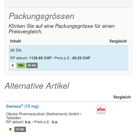
Packungsgrössen
Klicken Sie auf eine Packungsgrösse für einen
Preisvergleich.
Inhalt
Vergleich
28 Stk
RP aktuell:
1126.95 CHF
•
Preis p.E.:
40.25 CHF
A
10%
28 Stk
Alternative Artikel
Vergleich
®
Samsca
(15 mg)
Otsuka Pharmaceutical (Switzerland) GmbH •
Tabletten
RP aktuell:
k.a.
•
Preis p.E.:
k.a.
B
10 Stk