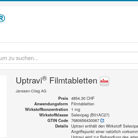
®
Uptravi
Filmtabletten
Janssen-Cilag AG
Preis
4854.30 CHF
Anwendungsform
Filmtabletten
Wirkstoffkonzentration
1 mg
Wirkstoffklasse
Selexipag (B01AC27)
GTIN Code
7680656430067
Details
Uptravi enthält den Wirkstoff Selexip
Angriffspunkt einer natürlich vorkom
Uptravi wird zur Behandlung des art