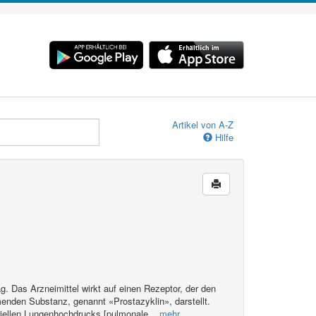
Artikel von A-Z
Hilfe
ag. Das Arzneimittel wirkt auf einen Rezeptor, der den
menden Substanz, genannt «Prostazyklin», darstellt.
eriellen Lungenhochdrucks [pulmonale
...mehr