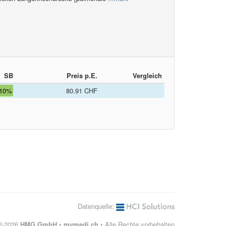
SB
Preis p.E.
Vergleich
10%
80.91 CHF
Datenquelle:
12-2026
HMG GmbH
•
mymedi.ch
• Alle Rechte vorbehalten