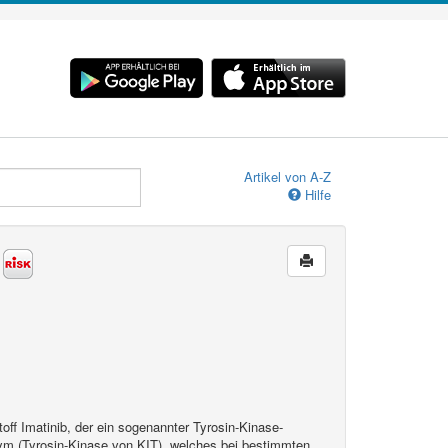
Artikel von A-Z
Hilfe
n
off Imatinib, der ein sogenannter Tyrosin-Kinase-
m (Tyrosin-Kinase von KIT), welches bei bestimmten