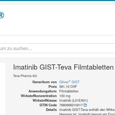
Imatinib GIST-Teva Filmtablette
Teva Pharma AG
®
Generikum von
Glivec
GIST
Preis
581.10 CHF
Anwendungsform
Filmtabletten
Wirkstoffkonzentration
100 mg
Wirkstoffklasse
Imatinib (L01EA01)
GTIN Code
7680666210017
Details
Imatinib GIST-Teva enthält den Wirkst
Hemmer ist. Imatinib hemmt ein Enzy