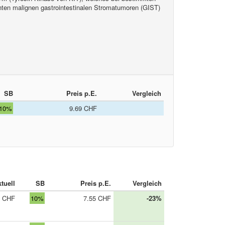
en malignen gastrointestinalen Stromatumoren (GIST)
SB
Preis p.E.
Vergleich
10%
9.69 CHF
tuell
SB
Preis p.E.
Vergleich
0 CHF
10%
7.55 CHF
-23%