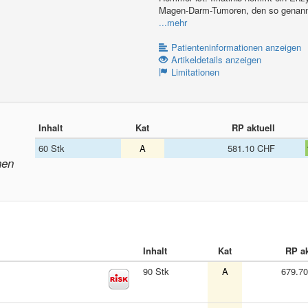
Magen-Darm-Tumoren, den so genannt
...mehr
Patienteninformationen anzeigen
Artikeldetails anzeigen
Limitationen
Inhalt
Kat
RP aktuell
60 Stk
A
581.10 CHF
nen
Inhalt
Kat
RP ak
90 Stk
A
679.7