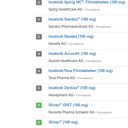
®
Imatinib Spirig HC
, Filmtabletten (100 mg)
G
Spirig HealthCare AG
• Filmtabletten
®
Imatinib Sandoz
(100 mg)
G
Sandoz Pharmaceuticals AG
• Filmtabletten
Imatinib Devatis (100 mg)
G
Devatis AG
• Filmtabletten
Imatinib Accord® (100 mg)
G
Accord Healthcare AG
• Filmtabletten
Imatinib-Teva Filmtabletten (100 mg)
G
Teva Pharma AG
• Filmtabletten
®
Imatinib Zentiva
(100 mg)
G
Helvepharm AG
• Filmtabletten
®
Glivec
GIST (100 mg)
O
Novartis Pharma Schweiz AG
• Filmtabletten
®
Glivec
(100 mg)
O