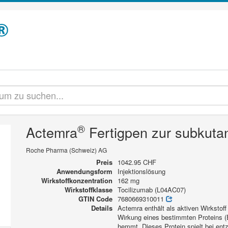
®
Actemra
Fertigpen zur subkuta
Roche Pharma (Schweiz) AG
Preis
1042.95 CHF
Anwendungsform
Injektionslösung
Wirkstoffkonzentration
162 mg
Wirkstoffklasse
Tocilizumab (L04AC07)
GTIN Code
7680669310011
Details
Actemra enthält als aktiven Wirkstoff
Wirkung eines bestimmten Proteins (E
hemmt. Dieses Protein spielt bei ent