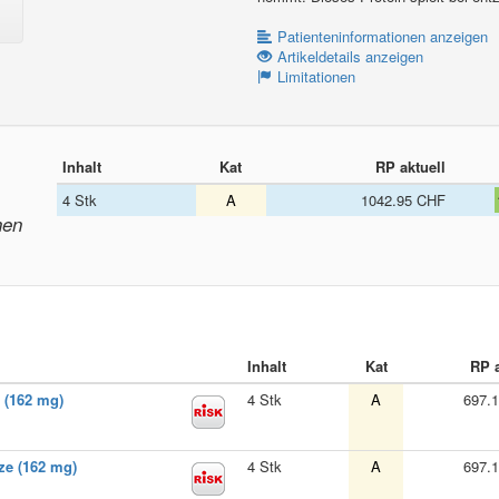
Patienteninformationen anzeigen
Artikeldetails anzeigen
Limitationen
Inhalt
Kat
RP aktuell
4 Stk
A
1042.95 CHF
nen
Inhalt
Kat
RP a
n (162 mg)
4 Stk
A
697.
tze (162 mg)
4 Stk
A
697.