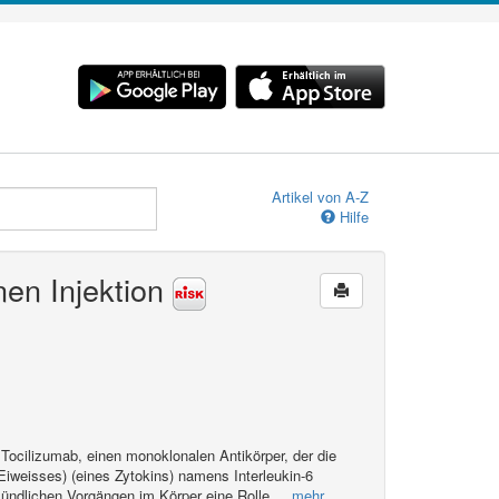
Artikel von A-Z
Hilfe
nen Injektion
 Tocilizumab, einen monoklonalen Antikörper, der die
iweisses) (eines Zytokins) namens Interleukin-6
zündlichen Vorgängen im Körper eine Rolle,
...mehr