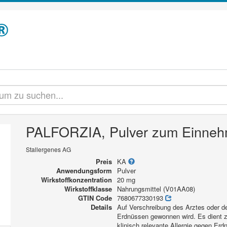
PALFORZIA, Pulver zum Einne
Stallergenes AG
Preis
KA
Anwendungsform
Pulver
Wirkstoffkonzentration
20 mg
Wirkstoffklasse
Nahrungsmittel (V01AA08)
GTIN Code
7680677330193
Details
Auf Verschreibung des Arztes oder de
Erdnüssen gewonnen wird. Es dient z
klinisch relevante Allergie gegen E