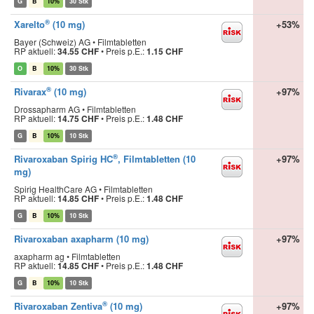
G
B
10%
30 Stk
®
Xarelto
(10 mg)
+53%
Bayer (Schweiz) AG • Filmtabletten
RP aktuell:
34.55 CHF
•
Preis p.E.:
1.15 CHF
O
B
10%
30 Stk
®
Rivarax
(10 mg)
+97%
Drossapharm AG • Filmtabletten
RP aktuell:
14.75 CHF
•
Preis p.E.:
1.48 CHF
G
B
10%
10 Stk
®
Rivaroxaban Spirig HC
, Filmtabletten (10
+97%
mg)
Spirig HealthCare AG • Filmtabletten
RP aktuell:
14.85 CHF
•
Preis p.E.:
1.48 CHF
G
B
10%
10 Stk
Rivaroxaban axapharm (10 mg)
+97%
axapharm ag • Filmtabletten
RP aktuell:
14.85 CHF
•
Preis p.E.:
1.48 CHF
G
B
10%
10 Stk
®
Rivaroxaban Zentiva
(10 mg)
+97%