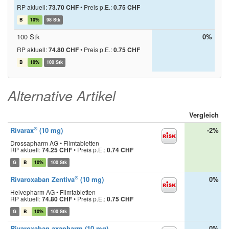
RP aktuell:
73.70 CHF
•
Preis p.E.:
0.75 CHF
B
10%
98 Stk
100 Stk
0%
RP aktuell:
74.80 CHF
•
Preis p.E.:
0.75 CHF
B
10%
100 Stk
Alternative Artikel
Vergleich
®
Rivarax
(10 mg)
-2%
Drossapharm AG • Filmtabletten
RP aktuell:
74.25 CHF
•
Preis p.E.:
0.74 CHF
G
B
10%
100 Stk
®
Rivaroxaban Zentiva
(10 mg)
0%
Helvepharm AG • Filmtabletten
RP aktuell:
74.80 CHF
•
Preis p.E.:
0.75 CHF
G
B
10%
100 Stk
Rivaroxaban axapharm (10 mg)
0%