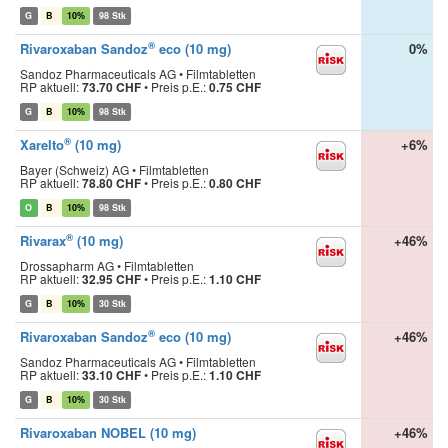
G
B
10%
98 Stk
®
Rivaroxaban Sandoz
eco (10 mg)
0%
Sandoz Pharmaceuticals AG • Filmtabletten
RP aktuell:
73.70 CHF
•
Preis p.E.:
0.75 CHF
G
B
10%
98 Stk
®
Xarelto
(10 mg)
+6%
Bayer (Schweiz) AG • Filmtabletten
RP aktuell:
78.80 CHF
•
Preis p.E.:
0.80 CHF
O
B
10%
98 Stk
®
Rivarax
(10 mg)
+46%
Drossapharm AG • Filmtabletten
RP aktuell:
32.95 CHF
•
Preis p.E.:
1.10 CHF
G
B
10%
30 Stk
®
Rivaroxaban Sandoz
eco (10 mg)
+46%
Sandoz Pharmaceuticals AG • Filmtabletten
RP aktuell:
33.10 CHF
•
Preis p.E.:
1.10 CHF
G
B
10%
30 Stk
Rivaroxaban NOBEL (10 mg)
+46%