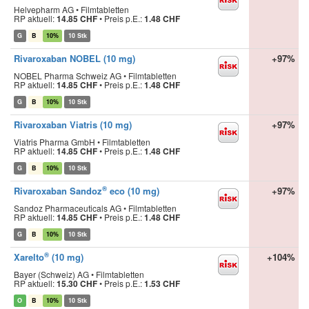
Helvepharm AG • Filmtabletten
RP aktuell:
14.85 CHF
•
Preis p.E.:
1.48 CHF
G
B
10%
10 Stk
Rivaroxaban NOBEL (10 mg)
+97%
NOBEL Pharma Schweiz AG • Filmtabletten
RP aktuell:
14.85 CHF
•
Preis p.E.:
1.48 CHF
G
B
10%
10 Stk
Rivaroxaban Viatris (10 mg)
+97%
Viatris Pharma GmbH • Filmtabletten
RP aktuell:
14.85 CHF
•
Preis p.E.:
1.48 CHF
G
B
10%
10 Stk
®
Rivaroxaban Sandoz
eco (10 mg)
+97%
Sandoz Pharmaceuticals AG • Filmtabletten
RP aktuell:
14.85 CHF
•
Preis p.E.:
1.48 CHF
G
B
10%
10 Stk
®
Xarelto
(10 mg)
+104%
Bayer (Schweiz) AG • Filmtabletten
RP aktuell:
15.30 CHF
•
Preis p.E.:
1.53 CHF
O
B
10%
10 Stk