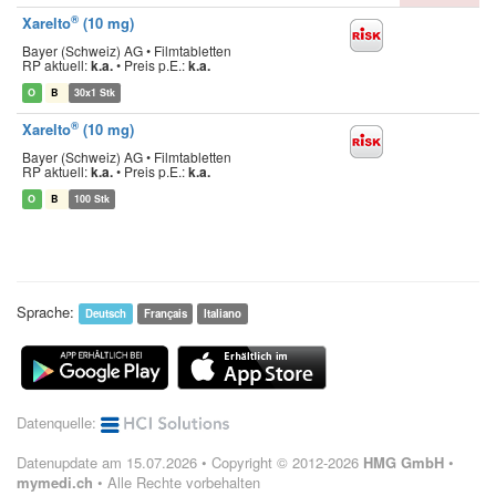
®
Xarelto
(10 mg)
Bayer (Schweiz) AG • Filmtabletten
RP aktuell:
k.a.
•
Preis p.E.:
k.a.
O
B
30x1 Stk
®
Xarelto
(10 mg)
Bayer (Schweiz) AG • Filmtabletten
RP aktuell:
k.a.
•
Preis p.E.:
k.a.
O
B
100 Stk
Sprache:
Deutsch
Français
Italiano
Datenquelle:
Datenupdate am 15.07.2026 • Copyright © 2012-2026
HMG GmbH
•
mymedi.ch
• Alle Rechte vorbehalten