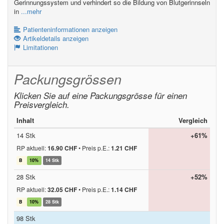
Gerinnungssystem und verhindert so die Bildung von Blutgerinnseln
in
...mehr
Patienteninformationen anzeigen
Artikeldetails anzeigen
Limitationen
Packungsgrössen
Klicken Sie auf eine Packungsgrösse für einen
Preisvergleich.
Inhalt
Vergleich
14 Stk
+61%
RP aktuell:
16.90 CHF
•
Preis p.E.:
1.21 CHF
B
10%
14 Stk
28 Stk
+52%
RP aktuell:
32.05 CHF
•
Preis p.E.:
1.14 CHF
B
10%
28 Stk
98 Stk