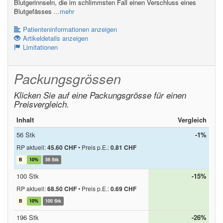
Blutgerinnseln, die im schlimmsten Fall einen Verschluss eines
Blutgefässes
...mehr
Patienteninformationen anzeigen
Artikeldetails anzeigen
Limitationen
Packungsgrössen
Klicken Sie auf eine Packungsgrösse für einen
Preisvergleich.
Inhalt
Vergleich
56 Stk
-1%
RP aktuell:
45.60 CHF
•
Preis p.E.:
0.81 CHF
B
10%
56 Stk
100 Stk
-15%
RP aktuell:
68.50 CHF
•
Preis p.E.:
0.69 CHF
B
10%
100 Stk
196 Stk
-26%