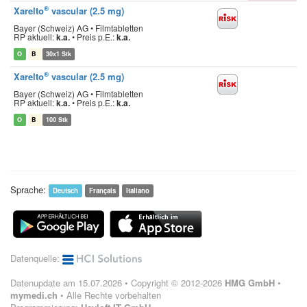
®
Xarelto
vascular (2.5 mg)
Bayer (Schweiz) AG • Filmtabletten
RP aktuell:
k.a.
•
Preis p.E.:
k.a.
O
B
30x1 Stk
®
Xarelto
vascular (2.5 mg)
Bayer (Schweiz) AG • Filmtabletten
RP aktuell:
k.a.
•
Preis p.E.:
k.a.
O
B
100 Stk
Sprache:
Deutsch
Français
Italiano
Datenquelle:
Datenupdate am 15.07.2026 • Copyright © 2012-2026
HMG GmbH
•
mymedi.ch
• Alle Rechte vorbehalten