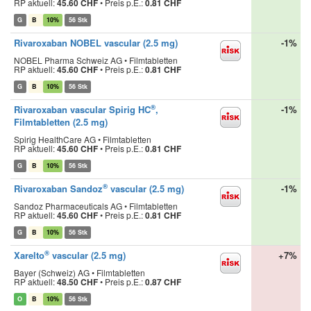
RP aktuell:
45.60 CHF
•
Preis p.E.:
0.81 CHF
G
B
10%
56 Stk
Rivaroxaban NOBEL vascular (2.5 mg)
-1%
NOBEL Pharma Schweiz AG • Filmtabletten
RP aktuell:
45.60 CHF
•
Preis p.E.:
0.81 CHF
G
B
10%
56 Stk
®
Rivaroxaban vascular Spirig HC
,
-1%
Filmtabletten (2.5 mg)
Spirig HealthCare AG • Filmtabletten
RP aktuell:
45.60 CHF
•
Preis p.E.:
0.81 CHF
G
B
10%
56 Stk
®
Rivaroxaban Sandoz
vascular (2.5 mg)
-1%
Sandoz Pharmaceuticals AG • Filmtabletten
RP aktuell:
45.60 CHF
•
Preis p.E.:
0.81 CHF
G
B
10%
56 Stk
®
Xarelto
vascular (2.5 mg)
+7%
Bayer (Schweiz) AG • Filmtabletten
RP aktuell:
48.50 CHF
•
Preis p.E.:
0.87 CHF
O
B
10%
56 Stk