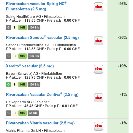
®
Rivaroxaban vascular Spirig HC
,
-26%
Filmtabletten (2.5 mg)
Spirig HealthCare AG • Filmtabletten
RP aktuell:
118.55 CHF
•
Preis p.E.:
0.60 CHF
G
B
10%
196 Stk
®
Rivaroxaban Sandoz
vascular (2.5 mg)
-26%
Sandoz Pharmaceuticals AG • Filmtabletten
RP aktuell:
118.55 CHF
•
Preis p.E.:
0.60 CHF
G
B
10%
196 Stk
®
Xarelto
vascular (2.5 mg)
-19%
Bayer (Schweiz) AG • Filmtabletten
RP aktuell:
128.75 CHF
•
Preis p.E.:
0.66 CHF
O
B
10%
196 Stk
®
Rivaroxaban Vascular Zentiva
(2.5 mg)
-1%
Helvepharm AG • Tabletten
RP aktuell:
45.45 CHF
•
Preis p.E.:
0.81 CHF
G
B
10%
56 Stk
Rivaroxaban Viatris vascular (2.5 mg)
-1%
Viatris Pharma GmbH • Filmtabletten