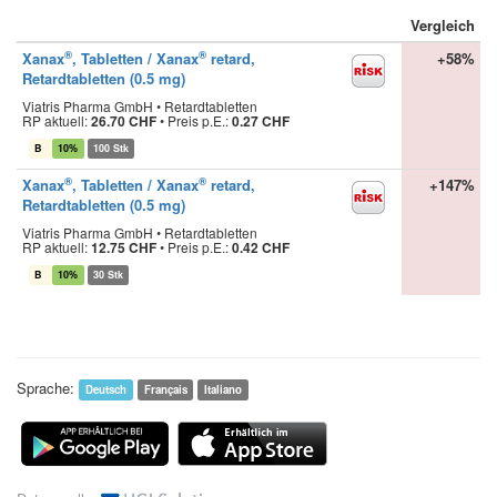
Vergleich
®
®
Xanax
, Tabletten / Xanax
retard,
+58%
Retardtabletten (0.5 mg)
Viatris Pharma GmbH • Retardtabletten
RP aktuell:
26.70 CHF
•
Preis p.E.:
0.27 CHF
B
10%
100 Stk
®
®
Xanax
, Tabletten / Xanax
retard,
+147%
Retardtabletten (0.5 mg)
Viatris Pharma GmbH • Retardtabletten
RP aktuell:
12.75 CHF
•
Preis p.E.:
0.42 CHF
B
10%
30 Stk
Sprache:
Deutsch
Français
Italiano