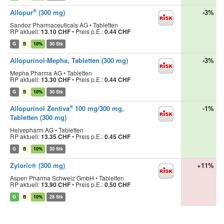
®
Allopur
(300 mg)
-3%
Sandoz Pharmaceuticals AG • Tabletten
RP aktuell:
13.10 CHF
•
Preis p.E.:
0.44 CHF
G
B
10%
30 Stk
Allopurinol-Mepha, Tabletten (300 mg)
-3%
Mepha Pharma AG • Tabletten
RP aktuell:
13.30 CHF
•
Preis p.E.:
0.44 CHF
G
B
10%
30 Stk
®
Allopurinol Zentiva
100 mg/300 mg,
-1%
Tabletten (300 mg)
Helvepharm AG • Tabletten
RP aktuell:
13.35 CHF
•
Preis p.E.:
0.45 CHF
G
B
10%
30 Stk
Zyloric® (300 mg)
+11%
Aspen Pharma Schweiz GmbH • Tabletten
RP aktuell:
13.90 CHF
•
Preis p.E.:
0.50 CHF
O
B
10%
28 Stk