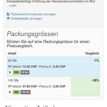
therapiebedürftige Erhöhung der Harnsäurekonzentration im Blut
...mehr
Patienteninformationen anzeigen
Artikeldetails anzeigen
Packungsgrössen
Klicken Sie auf eine Packungsgrösse für einen
Preisvergleich.
Inhalt
Vergleich
30 Stk
-1%
RP aktuell:
13.35 CHF
•
Preis p.E.:
0.45 CHF
B
10%
30 Stk
100 Stk
-38%
RP aktuell:
27.80 CHF
•
Preis p.E.:
0.28 CHF
B
10%
100 Stk