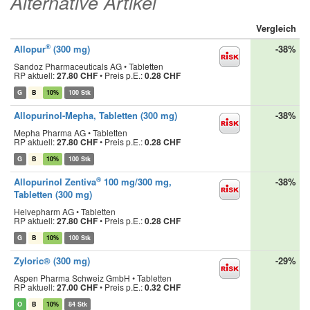
Alternative Artikel
Vergleich
®
Allopur
(300 mg)
-38%
Sandoz Pharmaceuticals AG • Tabletten
RP aktuell:
27.80 CHF
•
Preis p.E.:
0.28 CHF
G
B
10%
100 Stk
Allopurinol-Mepha, Tabletten (300 mg)
-38%
Mepha Pharma AG • Tabletten
RP aktuell:
27.80 CHF
•
Preis p.E.:
0.28 CHF
G
B
10%
100 Stk
®
Allopurinol Zentiva
100 mg/300 mg,
-38%
Tabletten (300 mg)
Helvepharm AG • Tabletten
RP aktuell:
27.80 CHF
•
Preis p.E.:
0.28 CHF
G
B
10%
100 Stk
Zyloric® (300 mg)
-29%
Aspen Pharma Schweiz GmbH • Tabletten
RP aktuell:
27.00 CHF
•
Preis p.E.:
0.32 CHF
O
B
10%
84 Stk