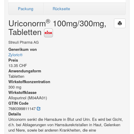
Packung
Rückseite
®
Uriconorm
100mg/300mg,
Tabletten
Streuli Pharma AG
Generikum von
Zyloric®
Preis
13.35 CHF
Anwendungsform
Tabletten
Wirkstoffkonzentration
300 mg
Wirkstoffklasse
Allopurinol (M04AA01)
GTIN Code
7680399811147
Details
Uriconorm senkt die Harnsäure in Blut und Urin. Es wird bei Gicht,
d.h. bei Ablagerungen von Harnsäurekristallen in Haut, Gelenken
und Niere, sowie bei anderen Krankheiten, die eine