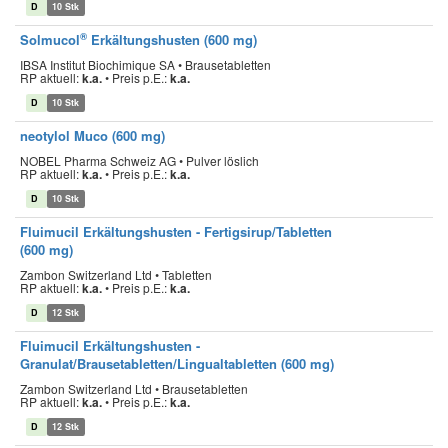
D
10 Stk
®
Solmucol
Erkältungshusten (600 mg)
IBSA Institut Biochimique SA • Brausetabletten
RP aktuell:
k.a.
•
Preis p.E.:
k.a.
D
10 Stk
neotylol Muco (600 mg)
NOBEL Pharma Schweiz AG • Pulver löslich
RP aktuell:
k.a.
•
Preis p.E.:
k.a.
D
10 Stk
Fluimucil Erkältungshusten - Fertigsirup/Tabletten
(600 mg)
Zambon Switzerland Ltd • Tabletten
RP aktuell:
k.a.
•
Preis p.E.:
k.a.
D
12 Stk
Fluimucil Erkältungshusten -
Granulat/Brausetabletten/Lingualtabletten (600 mg)
Zambon Switzerland Ltd • Brausetabletten
RP aktuell:
k.a.
•
Preis p.E.:
k.a.
D
12 Stk