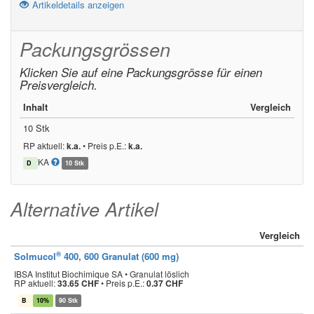
Artikeldetails anzeigen
Packungsgrössen
Klicken Sie auf eine Packungsgrösse für einen
Preisvergleich.
Inhalt
Vergleich
10 Stk
RP aktuell:
k.a.
•
Preis p.E.:
k.a.
KA
D
10 Stk
Alternative Artikel
Vergleich
®
Solmucol
400, 600 Granulat (600 mg)
IBSA Institut Biochimique SA • Granulat löslich
RP aktuell:
33.65 CHF
•
Preis p.E.:
0.37 CHF
B
10%
90 Stk