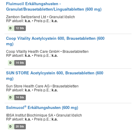
Fluimucil Erkältungshusten -
Granulat/Brausetabletten/Lingualtabletten (600 mg)
Zambon Switzerland Ltd • Granulat löslich
RP aktuell:
k.a.
•
Preis p.E.:
k.a.
D
12 Stk
Coop Vitality Acetylcystein 600, Brausetabletten (600
mg)
Coop Vitality Health Care GmbH • Brausetabletten
RP aktuell:
k.a.
•
Preis p.E.:
k.a.
D
14 Stk
SUN STORE Acetylcystein 600, Brausetabletten (600
mg)
Sun Store Health Care AG • Brausetabletten
RP aktuell:
k.a.
•
Preis p.E.:
k.a.
D
14 Stk
®
Solmucol
Erkältungshusten (600 mg)
IBSA Institut Biochimique SA • Granulat löslich
RP aktuell:
k.a.
•
Preis p.E.:
k.a.
D
20 Stk