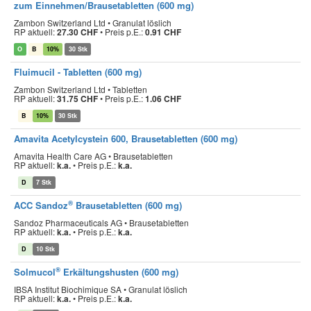
zum Einnehmen/Brausetabletten (600 mg)
Zambon Switzerland Ltd • Granulat löslich
RP aktuell:
27.30 CHF
•
Preis p.E.:
0.91 CHF
O
B
10%
30 Stk
Fluimucil - Tabletten (600 mg)
Zambon Switzerland Ltd • Tabletten
RP aktuell:
31.75 CHF
•
Preis p.E.:
1.06 CHF
B
10%
30 Stk
Amavita Acetylcystein 600, Brausetabletten (600 mg)
Amavita Health Care AG • Brausetabletten
RP aktuell:
k.a.
•
Preis p.E.:
k.a.
D
7 Stk
®
ACC Sandoz
Brausetabletten (600 mg)
Sandoz Pharmaceuticals AG • Brausetabletten
RP aktuell:
k.a.
•
Preis p.E.:
k.a.
D
10 Stk
®
Solmucol
Erkältungshusten (600 mg)
IBSA Institut Biochimique SA • Granulat löslich
RP aktuell:
k.a.
•
Preis p.E.:
k.a.