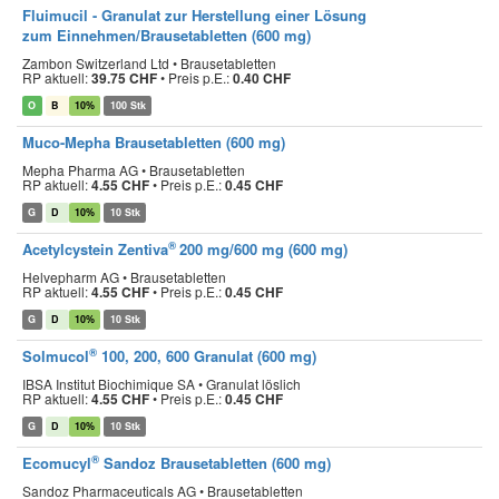
Fluimucil - Granulat zur Herstellung einer Lösung
zum Einnehmen/Brausetabletten (600 mg)
Zambon Switzerland Ltd • Brausetabletten
RP aktuell:
39.75 CHF
•
Preis p.E.:
0.40 CHF
O
B
10%
100 Stk
Muco-Mepha Brausetabletten
(600 mg)
Mepha Pharma AG • Brausetabletten
RP aktuell:
4.55 CHF
•
Preis p.E.:
0.45 CHF
G
D
10%
10 Stk
®
Acetylcystein Zentiva
200 mg/600 mg (600 mg)
Helvepharm AG • Brausetabletten
RP aktuell:
4.55 CHF
•
Preis p.E.:
0.45 CHF
G
D
10%
10 Stk
®
Solmucol
100, 200, 600 Granulat (600 mg)
IBSA Institut Biochimique SA • Granulat löslich
RP aktuell:
4.55 CHF
•
Preis p.E.:
0.45 CHF
G
D
10%
10 Stk
®
Ecomucyl
Sandoz Brausetabletten (600 mg)
Sandoz Pharmaceuticals AG • Brausetabletten