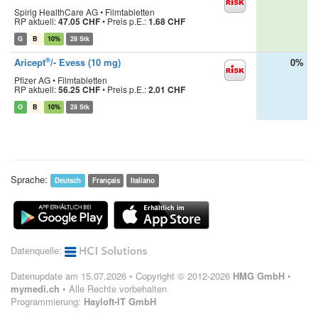
Spirig HealthCare AG • Filmtabletten
RP aktuell:
47.05 CHF
•
Preis p.E.:
1.68 CHF
G
B
10%
28 Stk
®
Aricept
/- Evess (10 mg)
0%
Pfizer AG • Filmtabletten
RP aktuell:
56.25 CHF
•
Preis p.E.:
2.01 CHF
O
B
10%
28 Stk
Sprache:
Deutsch
Français
Italiano
Datenquelle:
Datenupdate am 15.07.2026 • Copyright © 2012-2026
HMG GmbH
•
mymedi.ch
• Alle Rechte vorbehalten
Programmierung:
Hayloft-IT GmbH