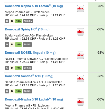
®
Donepezil-Mepha 5/10 Lactab
(10 mg)
-39%
Mepha Pharma AG • Filmtabletten
RP aktuell:
124.40 CHF
•
Preis p.E.:
1.24 CHF
G
B
10%
100 Stk
®
Donepezil Spirig HC
(10 mg)
-38%
Spirig HealthCare AG • Filmtabletten
RP aktuell:
122.35 CHF
•
Preis p.E.:
1.25 CHF
G
B
10%
98 Stk
Donepezil NOBEL lingual (10 mg)
-38%
NOBEL Pharma Schweiz AG • Schmelztabletten
RP aktuell:
122.35 CHF
•
Preis p.E.:
1.25 CHF
G
B
10%
98 Stk
®
Donepezil Sandoz
5/10 (10 mg)
-38%
Sandoz Pharmaceuticals AG • Filmtabletten
RP aktuell:
122.35 CHF
•
Preis p.E.:
1.25 CHF
G
B
10%
98 Stk
®
Donepezil-Mepha 5/10 Lactab
(10 mg)
-30%
Mepha Pharma AG • Filmtabletten
RP aktuell:
71.05 CHF
•
Preis p.E.:
1.42 CHF