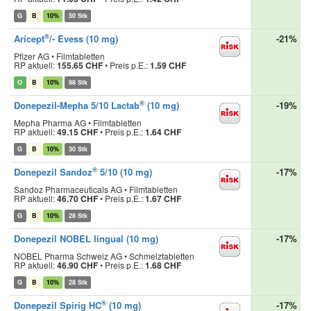
G
B
10%
50 Stk
®
Aricept
/- Evess (10 mg)
-21%
Pfizer AG • Filmtabletten
RP aktuell:
155.65 CHF
•
Preis p.E.:
1.59 CHF
O
B
10%
98 Stk
®
Donepezil-Mepha 5/10 Lactab
(10 mg)
-19%
Mepha Pharma AG • Filmtabletten
RP aktuell:
49.15 CHF
•
Preis p.E.:
1.64 CHF
G
B
10%
30 Stk
®
Donepezil Sandoz
5/10 (10 mg)
-17%
Sandoz Pharmaceuticals AG • Filmtabletten
RP aktuell:
46.70 CHF
•
Preis p.E.:
1.67 CHF
G
B
10%
28 Stk
Donepezil NOBEL lingual (10 mg)
-17%
NOBEL Pharma Schweiz AG • Schmelztabletten
RP aktuell:
46.90 CHF
•
Preis p.E.:
1.68 CHF
G
B
10%
28 Stk
®
Donepezil Spirig HC
(10 mg)
-17%